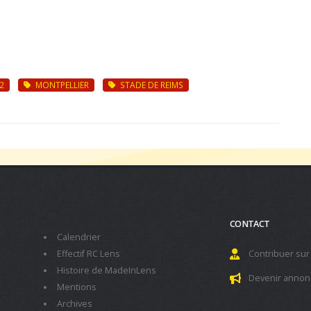
2
MONTPELLIER
STADE DE REIMS
CONTACT
Calendrier
Effectif RC Lens
Contribuer sur
Histoire de MadeInLens
Devenir annon
Mentions
Archives