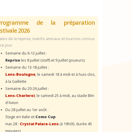
Programme de la préparation
stivale 2026
ates de la reprise, matchs amicaux et tournois connus
 ce jour.
Semaine du 6-12 juillet :
Reprise
les 8 juillet (staff) et 9 juillet (joueurs)
Semaine du 13-18 juillet :
Lens-Boulogne
, le samedi 18 à midi et à huis-clos,
à la Gaillette
Semaine du 20-26 juillet :
Lens-Charleroi
, le samedi 25 à midi, au stade Blin
d'Avion
Du 28 juillet au 1er août :
Stage en Italie et
Como Cup
mar.28 :
Crystal Palace-Lens
(à 19h00, durée 45
minutes)