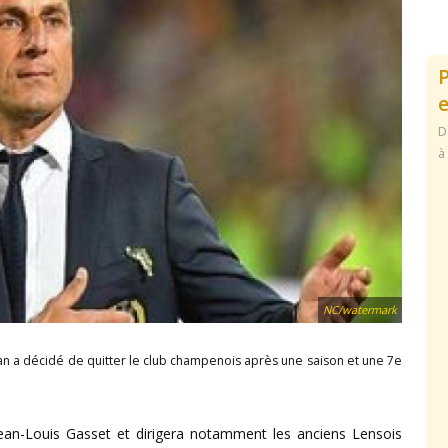
e
D
à
NC/watermark
ian a décidé de quitter le club champenois après une saison et une 7e
a Jean-Louis Gasset et dirigera notamment les anciens Lensois