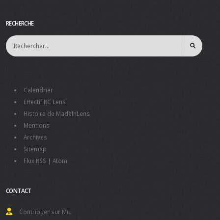
RECHERCHE
Calendrier
Effectif RC Lens
Histoire de MadeInLens
Mentions
Archives
Sitemap
Flux RSS
|
Atom
CONTACT
Contribuer sur MiL