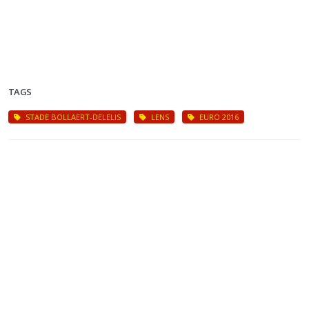
TAGS
STADE BOLLAERT-DELELIS
LENS
EURO 2016