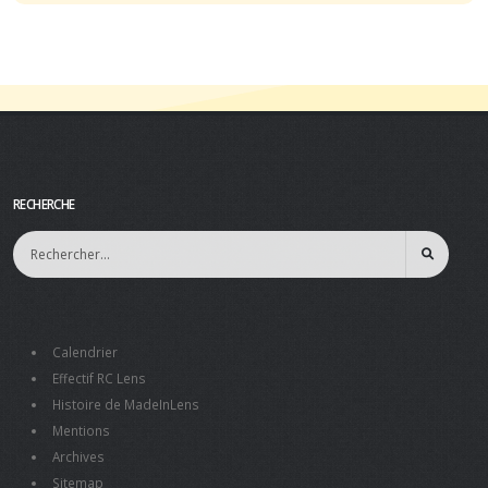
RECHERCHE
Calendrier
Effectif RC Lens
Histoire de MadeInLens
Mentions
Archives
Sitemap