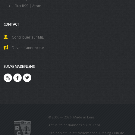
Flux RSS
|
Atom
CONTACT
Contribuer sur MiL
Devenir annonceur
SUIVRE MADEINLENS
© 2006 — 2026. Made in Lens.
Actualité et données du RC Lens.
Site non affilié officiellement au Racing Club de