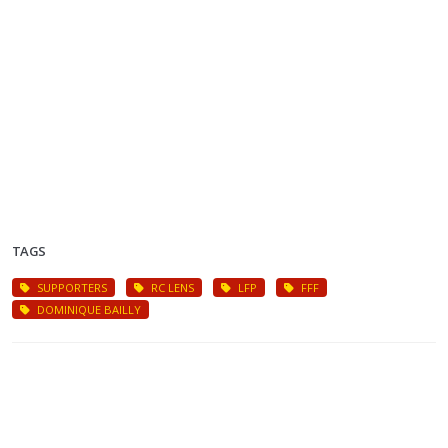
TAGS
SUPPORTERS
RC LENS
LFP
FFF
DOMINIQUE BAILLY