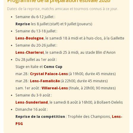
Dates de la reprise, matchs amicaux et tournois connus à ce jour.
Semaine du 6-12 juillet :
Reprise
les 8 juillet (staff) et 9 juillet (joueurs)
Semaine du 13-18 juillet :
Lens-Boulogne
, le samedi 18 à midi et à huis-clos, à la Gaillette
Semaine du 20-26 juillet :
Lens-Charleroi
, le samedi 25 à midi, au stade Blin d'Avion
Du 28 juillet au 1er août :
Stage en Italie et
Como Cup
mar.28 :
Crystal Palace-Lens
(à 19h00, durée 45 minutes)
mar.28 :
Lens-Famalicão
(à 22h00, durée 45 minutes)
sam. 1er août :
Villareal-Lens
(finale, à 20h00, 90 minutes)
Semaine du 3-9 août :
Lens-Sunderland
, le samedi 8 août à 16h00, à Bollaert-Delelis
Dimanche 16 août :
Reprise de la compétition
: Trophée des Champions,
Lens-
PSG