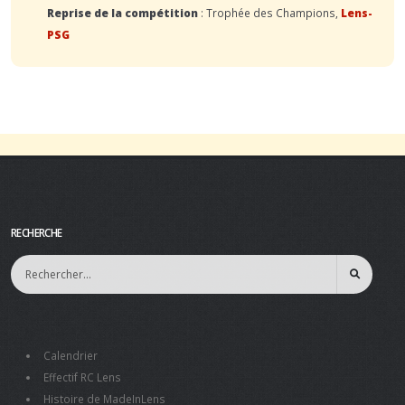
Reprise de la compétition
: Trophée des Champions,
Lens-
PSG
RECHERCHE
Calendrier
Effectif RC Lens
Histoire de MadeInLens