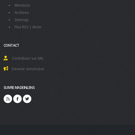
Mentions
Archives
Sitemap
Flux RSS
|
Atom
CONTACT
Contribuer sur MiL
Devenir annonceur
SUIVRE MADEINLENS