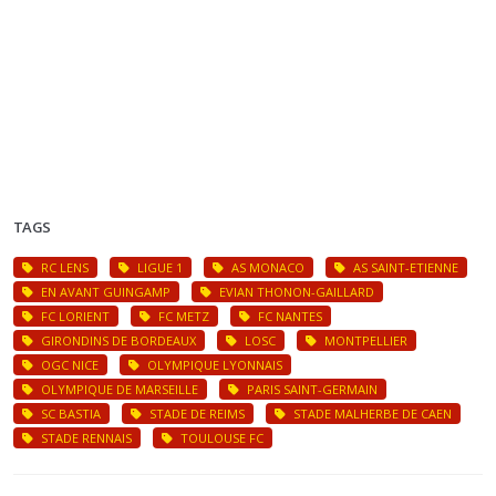
TAGS
RC LENS
LIGUE 1
AS MONACO
AS SAINT-ETIENNE
EN AVANT GUINGAMP
EVIAN THONON-GAILLARD
FC LORIENT
FC METZ
FC NANTES
GIRONDINS DE BORDEAUX
LOSC
MONTPELLIER
OGC NICE
OLYMPIQUE LYONNAIS
OLYMPIQUE DE MARSEILLE
PARIS SAINT-GERMAIN
SC BASTIA
STADE DE REIMS
STADE MALHERBE DE CAEN
STADE RENNAIS
TOULOUSE FC