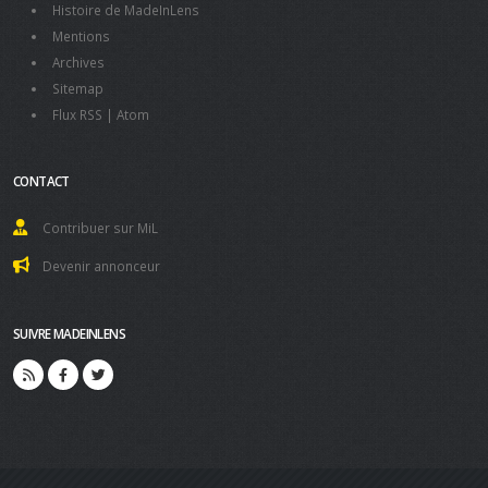
Histoire de MadeInLens
Mentions
Archives
Sitemap
Flux RSS
|
Atom
CONTACT
Contribuer sur MiL
Devenir annonceur
SUIVRE MADEINLENS