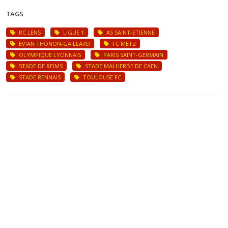
TAGS
RC LENS
LIGUE 1
AS SAINT-ETIENNE
EVIAN THONON-GAILLARD
FC METZ
OLYMPIQUE LYONNAIS
PARIS SAINT-GERMAIN
STADE DE REIMS
STADE MALHERBE DE CAEN
STADE RENNAIS
TOULOUSE FC