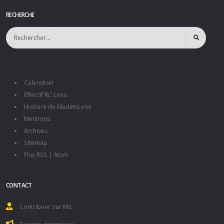
RECHERCHE
Calendrier
Effectif RC Lens
Histoire de MadeInLens
Mentions
Archives
Sitemap
Flux RSS
|
Atom
CONTACT
Contribuer sur MiL