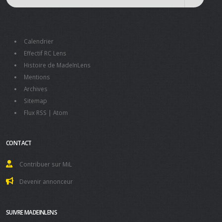
Calendrier
Effectif RC Lens
Histoire de MadeInLens
Mentions
Archives
Sitemap
Flux RSS
|
Atom
CONTACT
Contribuer sur MiL
Devenir annonceur
SUIVRE MADEINLENS