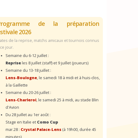
Programme de la préparation
stivale 2026
ates de la reprise, matchs amicaux et tournois connus
 ce jour.
Semaine du 6-12 juillet :
Reprise
les 8 juillet (staff) et 9 juillet (joueurs)
Semaine du 13-18 juillet :
Lens-Boulogne
, le samedi 18 à midi et à huis-clos,
à la Gaillette
Semaine du 20-26 juillet :
Lens-Charleroi
, le samedi 25 à midi, au stade Blin
d'Avion
Du 28 juillet au 1er août :
Stage en Italie et
Como Cup
mar.28 :
Crystal Palace-Lens
(à 19h00, durée 45
minutes)