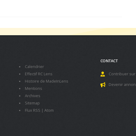
CONTACT
Calendrier
Effectif RC Lens
Contribuer sur
Histoire de MadeInLens
Devenir annon
Mentions
Archives
Sitemap
Flux RSS
|
Atom