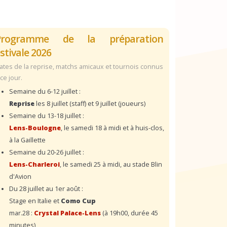
Programme de la préparation
stivale 2026
ates de la reprise, matchs amicaux et tournois connus
 ce jour.
Semaine du 6-12 juillet :
Reprise
les 8 juillet (staff) et 9 juillet (joueurs)
Semaine du 13-18 juillet :
Lens-Boulogne
, le samedi 18 à midi et à huis-clos,
à la Gaillette
Semaine du 20-26 juillet :
Lens-Charleroi
, le samedi 25 à midi, au stade Blin
d'Avion
Du 28 juillet au 1er août :
Stage en Italie et
Como Cup
mar.28 :
Crystal Palace-Lens
(à 19h00, durée 45
minutes)