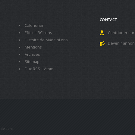
CONTACT
Calendrier
Effectif RC Lens
Contribuer sur
Histoire de MadeInLens
Devenir annon
Mentions
Archives
Sitemap
Flux RSS
|
Atom
b de Lens.