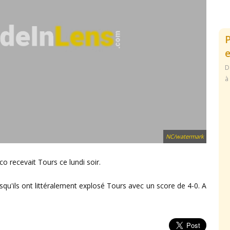
e
D
à
NC/watermark
o recevait Tours ce lundi soir.
squ'ils ont littéralement explosé Tours avec un score de 4-0. A