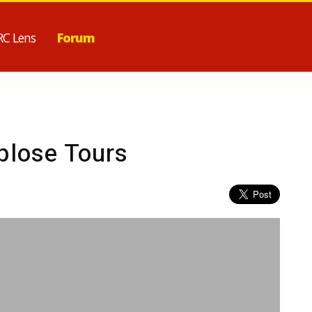
RC Lens
Forum
plose Tours