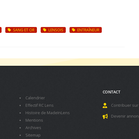
SANG ET OR
LENSOIS
ENTRAÎNEUR
CONTACT
Calendrier
Effectif RC Lens
Contribuer sur
Histoire de MadeInLens
Devenir annon
Mentions
Archives
Sitemap