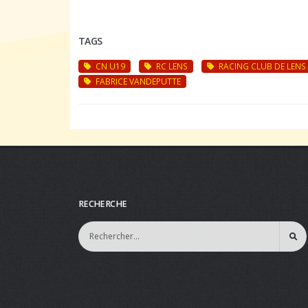
TAGS
CN U19
RC LENS
RACING CLUB DE LENS
FABRICE VANDEPUTTE
RECHERCHE