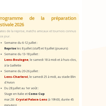
Programme de la préparation
stivale 2026
ates de la reprise, matchs amicaux et tournois connus
 ce jour.
Semaine du 6-12 juillet :
Reprise
les 8 juillet (staff) et 9 juillet (joueurs)
Semaine du 13-18 juillet :
Lens-Boulogne
, le samedi 18 à midi et à huis-clos,
à la Gaillette
Semaine du 20-26 juillet :
Lens-Charleroi
, le samedi 25 à midi, au stade Blin
d'Avion
Du 28 juillet au 1er août :
Stage en Italie et
Como Cup
mar.28 :
Crystal Palace-Lens
(à 19h00, durée 45
minutes)