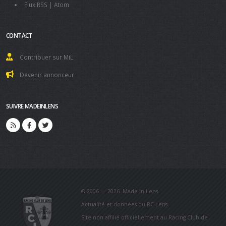
Flux RSS
|
Atom
CONTACT
Contribuer sur MiL
Devenir annonceur
SUIVRE MADEINLENS
© 2006 — 2026. Made in Lens.
Actualité et données du RC Lens.
Site non affilié officiellement au Racing Club de