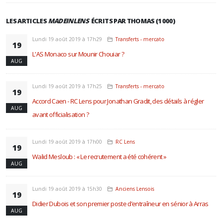
LES ARTICLES
MADEINLENS
ÉCRITS PAR THOMAS (1000)
Lundi 19 août 2019 à 17h29
Transferts - mercato
19
L'AS Monaco sur Mounir Chouiar ?
AUG
Lundi 19 août 2019 à 17h25
Transferts - mercato
19
Accord Caen - RC Lens pour Jonathan Gradit, des détails à régler
AUG
avant officialisation ?
Lundi 19 août 2019 à 17h00
RC Lens
19
Walid Mesloub : « Le recrutement a été cohérent »
AUG
Lundi 19 août 2019 à 15h30
Anciens Lensois
19
Didier Dubois et son premier poste d’entraîneur en sénior à Arras
AUG