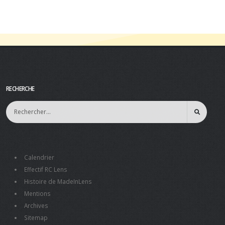
RECHERCHE
Calendrier
Effectif RC Lens
Histoire de MadeInLens
Mentions
Archives
Sitemap