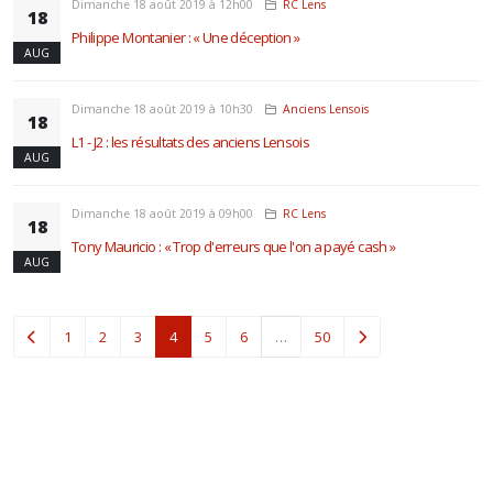
Dimanche 18 août 2019 à 12h00
RC Lens
18
Philippe Montanier : « Une déception »
AUG
Dimanche 18 août 2019 à 10h30
Anciens Lensois
18
L1 - J2 : les résultats des anciens Lensois
AUG
Dimanche 18 août 2019 à 09h00
RC Lens
18
Tony Mauricio : « Trop d'erreurs que l'on a payé cash »
AUG
(current)
1
2
3
4
5
6
…
50