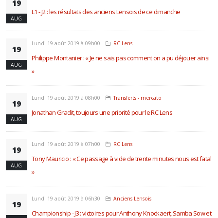
19
L1 - J2 : les résultats des anciens Lensois de ce dimanche
AUG
Lundi 19 août 2019 à 09h00
RC Lens
19
Philippe Montanier : « Je ne sais pas comment on a pu déjouer ainsi
AUG
»
Lundi 19 août 2019 à 08h00
Transferts - mercato
19
Jonathan Gradit, toujours une priorité pour le RC Lens
AUG
Lundi 19 août 2019 à 07h00
RC Lens
19
Tony Mauricio : « Ce passage à vide de trente minutes nous est fatal
AUG
»
Lundi 19 août 2019 à 06h30
Anciens Lensois
19
Championship - J3 : victoires pour Anthony Knockaert, Samba Sow et