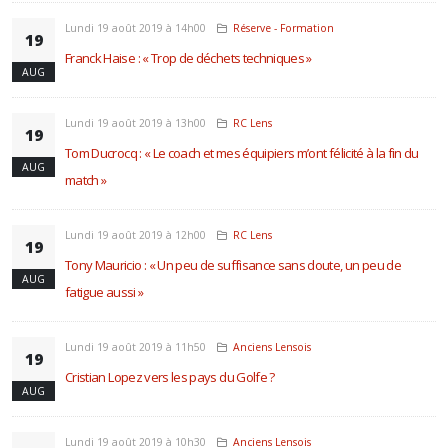
Lundi 19 août 2019 à 14h00
Réserve - Formation
19
Franck Haise : « Trop de déchets techniques »
AUG
Lundi 19 août 2019 à 13h00
RC Lens
19
Tom Ducrocq : « Le coach et mes équipiers m’ont félicité à la fin du
AUG
match »
Lundi 19 août 2019 à 12h00
RC Lens
19
Tony Mauricio : « Un peu de suffisance sans doute, un peu de
AUG
fatigue aussi »
Lundi 19 août 2019 à 11h50
Anciens Lensois
19
Cristian Lopez vers les pays du Golfe ?
AUG
Lundi 19 août 2019 à 10h30
Anciens Lensois