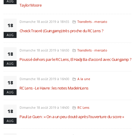
AUG
Taylor Moore
Dimanche 18 août 2019 à 18h55
Transferts - mercato
18
Cheick Traoré (Guingamp) très proche du RC Lens ?
AUG
Dimanche 18 août 2019 à 16h50
Transferts - mercato
18
Poussé dehors par le RC Lens, El Hadji Ba d'accord avec Guingamp ?
AUG
Dimanche 18 août 2019 à 16h00
A la une
18
RC Lens - Le Havre : les notes MadeInLens
AUG
Dimanche 18 août 2019 à 14h00
RC Lens
18
Paul Le Guen : « On a un peu douté après l’ouverture du score »
AUG