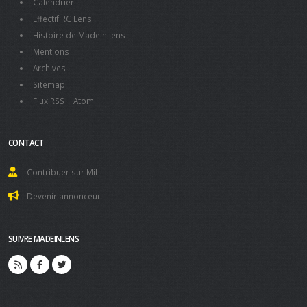
Calendrier
Effectif RC Lens
Histoire de MadeInLens
Mentions
Archives
Sitemap
Flux RSS
|
Atom
CONTACT
Contribuer sur MiL
Devenir annonceur
SUIVRE MADEINLENS