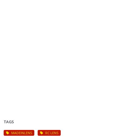
TAGS
MADEINLENS
RC LENS