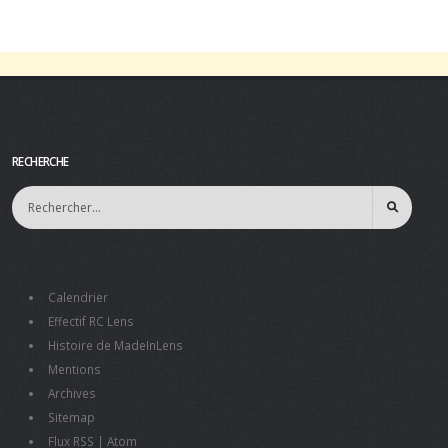
RECHERCHE
Calendrier
Effectif RC Lens
Histoire de MadeInLens
Mentions
Archives
Sitemap
Flux RSS
|
Atom