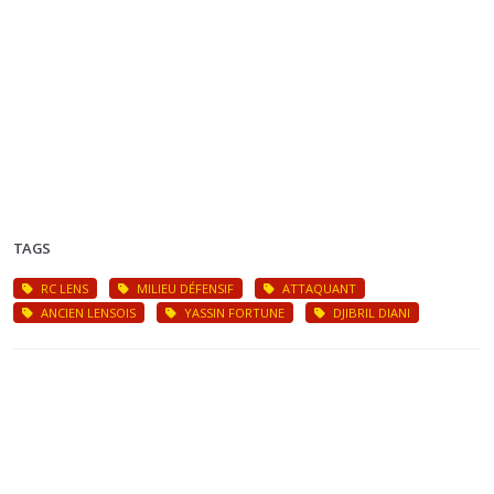
TAGS
RC LENS
MILIEU DÉFENSIF
ATTAQUANT
ANCIEN LENSOIS
YASSIN FORTUNE
DJIBRIL DIANI