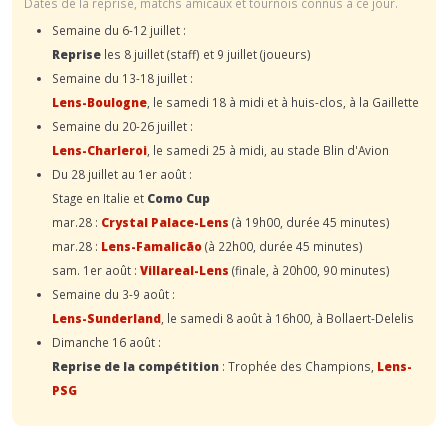
Dates de la reprise, matchs amicaux et tournois connus à ce jour.
Semaine du 6-12 juillet :
Reprise
les 8 juillet (staff) et 9 juillet (joueurs)
Semaine du 13-18 juillet :
Lens-Boulogne
, le samedi 18 à midi et à huis-clos, à la Gaillette
Semaine du 20-26 juillet :
Lens-Charleroi
, le samedi 25 à midi, au stade Blin d'Avion
Du 28 juillet au 1er août :
Stage en Italie et
Como Cup
mar.28 :
Crystal Palace-Lens
(à 19h00, durée 45 minutes)
mar.28 :
Lens-Famalicão
(à 22h00, durée 45 minutes)
sam. 1er août :
Villareal-Lens
(finale, à 20h00, 90 minutes)
Semaine du 3-9 août :
Lens-Sunderland
, le samedi 8 août à 16h00, à Bollaert-Delelis
Dimanche 16 août :
Reprise de la compétition
: Trophée des Champions,
Lens-
PSG