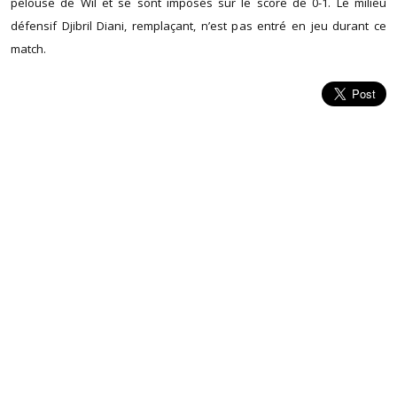
pelouse de Wil et se sont imposés sur le score de 0-1. Le milieu
défensif Djibril Diani, remplaçant, n’est pas entré en jeu durant ce
match.