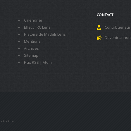
CONTACT
Calendrier
Effectif RC Lens
Contribuer sur
Histoire de MadeInLens
Devenir annon
Mentions
Archives
Sitemap
Flux RSS
|
Atom
b de Lens.