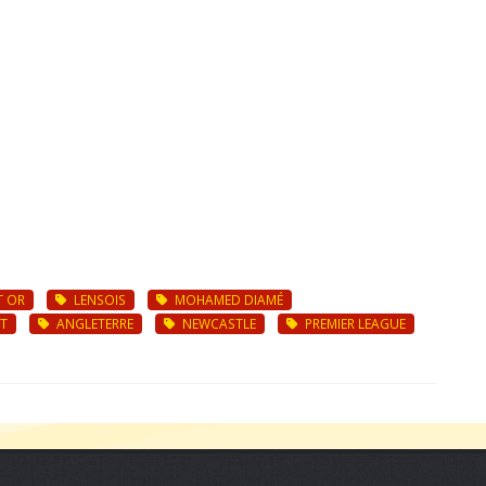
T OR
LENSOIS
MOHAMED DIAMÉ
T
ANGLETERRE
NEWCASTLE
PREMIER LEAGUE