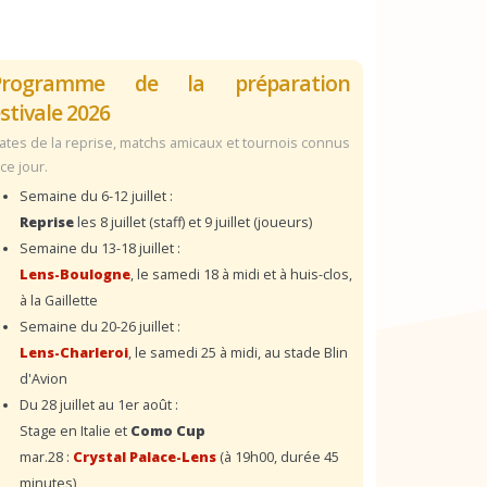
Programme de la préparation
stivale 2026
ates de la reprise, matchs amicaux et tournois connus
 ce jour.
Semaine du 6-12 juillet :
Reprise
les 8 juillet (staff) et 9 juillet (joueurs)
Semaine du 13-18 juillet :
Lens-Boulogne
, le samedi 18 à midi et à huis-clos,
à la Gaillette
Semaine du 20-26 juillet :
Lens-Charleroi
, le samedi 25 à midi, au stade Blin
d'Avion
Du 28 juillet au 1er août :
Stage en Italie et
Como Cup
mar.28 :
Crystal Palace-Lens
(à 19h00, durée 45
minutes)