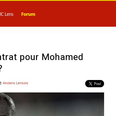
RC Lens
Forum
ntrat pour Mohamed
?
Anciens Lensois