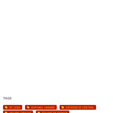
TAGS
RC LENS
RAPHAËL VARANE
DÉFENSEUR CENTRAL
ANCIEN LENSOIS
ÉQUIPE DE FRANCE