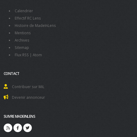
Calendrier
Effectif RC Lens
Histoire de MadeInLens
Mentions
Archives
Sitemap
Flux RSS
|
Atom
CONTACT
Contribuer sur MiL
Devenir annonceur
SUIVRE MADEINLENS