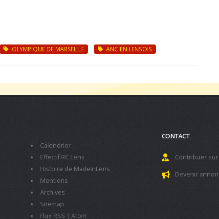
OLYMPIQUE DE MARSEILLE
ANCIEN LENSOIS
CONTACT
Calendrier
Effectif RC Lens
Contribuer sur
Histoire de MadeInLens
Devenir annon
Mentions
Archives
Sitemap
Flux RSS
|
Atom