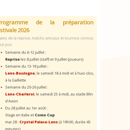
Programme de la préparation
stivale 2026
ates de la reprise, matchs amicaux et tournois connus
 ce jour.
Semaine du 6-12 juillet :
Reprise
les 8 juillet (staff) et 9 juillet (joueurs)
Semaine du 13-18 juillet :
Lens-Boulogne
, le samedi 18 à midi et à huis-clos,
à la Gaillette
Semaine du 20-26 juillet :
Lens-Charleroi
, le samedi 25 à midi, au stade Blin
d'Avion
Du 28 juillet au 1er août :
Stage en Italie et
Como Cup
mar.28 :
Crystal Palace-Lens
(à 19h00, durée 45
minutes)