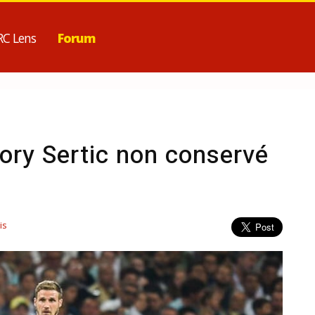
RC Lens
Forum
ory Sertic non conservé
is