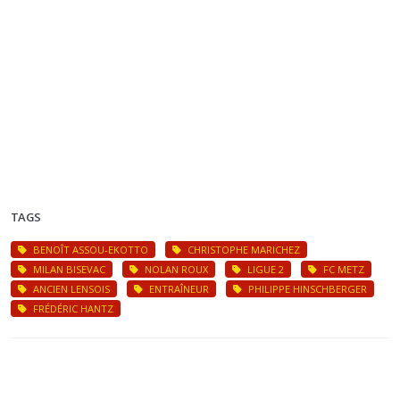
TAGS
BENOÎT ASSOU-EKOTTO
CHRISTOPHE MARICHEZ
MILAN BISEVAC
NOLAN ROUX
LIGUE 2
FC METZ
ANCIEN LENSOIS
ENTRAÎNEUR
PHILIPPE HINSCHBERGER
FRÉDÉRIC HANTZ