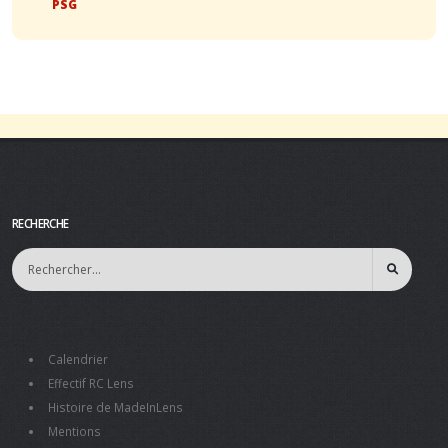
PSG
RECHERCHE
Calendrier
Effectif RC Lens
Histoire de MadeInLens
Mentions