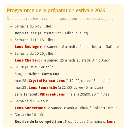
Programme de la préparation estivale 2026
Dates de la reprise, matchs amicaux et tournois connus à ce jour.
Semaine du 6-12 juillet :
Reprise
les 8 juillet (staff) et 9 juillet (joueurs)
Semaine du 13-18 juillet :
Lens-Boulogne
, le samedi 18 à midi et à huis-clos, à la Gaillette
Semaine du 20-26 juillet :
Lens-Charleroi
, le samedi 25 à midi, au stade Blin d'Avion
Du 28 juillet au 1er août :
Stage en Italie et
Como Cup
mar.28 :
Crystal Palace-Lens
(à 19h00, durée 45 minutes)
mar.28 :
Lens-Famalicão
(à 22h00, durée 45 minutes)
sam. 1er août :
Villareal-Lens
(finale, à 20h00, 90 minutes)
Semaine du 3-9 août :
Lens-Sunderland
, le samedi 8 août à 16h00, à Bollaert-Delelis
Dimanche 16 août :
Reprise de la compétition
: Trophée des Champions,
Lens-