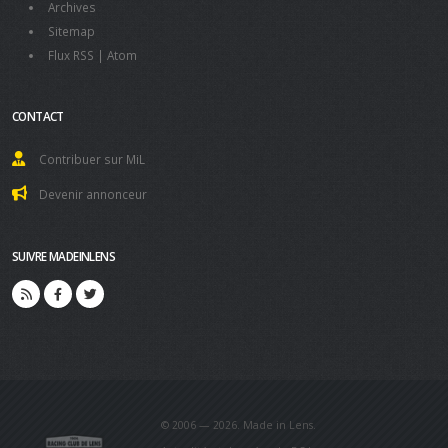
Archives
Sitemap
Flux RSS
|
Atom
CONTACT
Contribuer sur MiL
Devenir annonceur
SUIVRE MADEINLENS
© 2006 — 2026. Made in Lens.