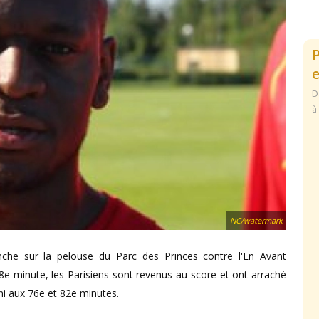
e
D
à
NC/watermark
he sur la pelouse du Parc des Princes contre l'En Avant
 minute, les Parisiens sont revenus au score et ont arraché
i aux 76e et 82e minutes.