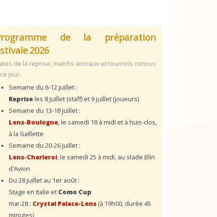
Programme de la préparation
stivale 2026
ates de la reprise, matchs amicaux et tournois connus
 ce jour.
Semaine du 6-12 juillet :
Reprise
les 8 juillet (staff) et 9 juillet (joueurs)
Semaine du 13-18 juillet :
Lens-Boulogne
, le samedi 18 à midi et à huis-clos,
à la Gaillette
Semaine du 20-26 juillet :
Lens-Charleroi
, le samedi 25 à midi, au stade Blin
d'Avion
Du 28 juillet au 1er août :
Stage en Italie et
Como Cup
mar.28 :
Crystal Palace-Lens
(à 19h00, durée 45
minutes)