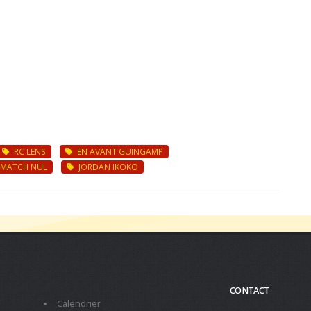
RC LENS
EN AVANT GUINGAMP
MATCH NUL
JORDAN IKOKO
CONTACT
Calendrier