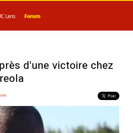
RC Lens
Forum
rès d'une victoire chez
reola
sois