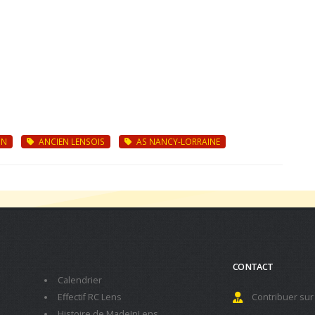
IN
ANCIEN LENSOIS
AS NANCY-LORRAINE
CONTACT
Calendrier
Effectif RC Lens
Contribuer sur
Histoire de MadeInLens