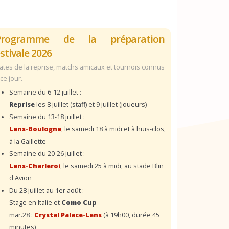
Programme de la préparation
stivale 2026
ates de la reprise, matchs amicaux et tournois connus
 ce jour.
Semaine du 6-12 juillet :
Reprise
les 8 juillet (staff) et 9 juillet (joueurs)
Semaine du 13-18 juillet :
Lens-Boulogne
, le samedi 18 à midi et à huis-clos,
à la Gaillette
Semaine du 20-26 juillet :
Lens-Charleroi
, le samedi 25 à midi, au stade Blin
d'Avion
Du 28 juillet au 1er août :
Stage en Italie et
Como Cup
mar.28 :
Crystal Palace-Lens
(à 19h00, durée 45
minutes)