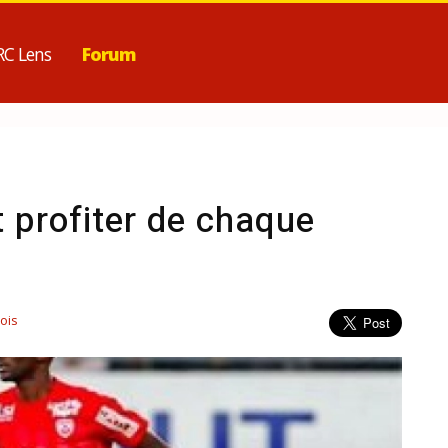
RC Lens
Forum
ut profiter de chaque
ois