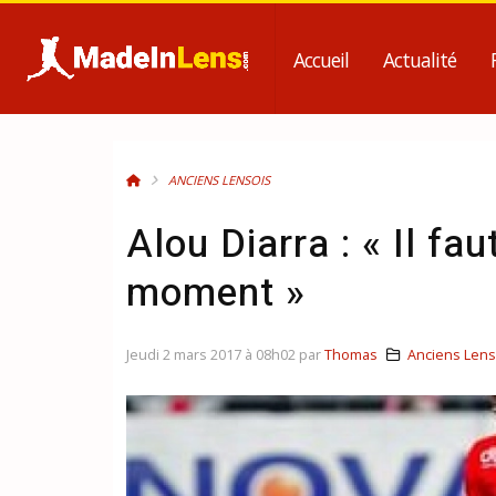
Accueil
Actualité
ANCIENS LENSOIS
Alou Diarra : « Il fa
moment »
Jeudi 2 mars 2017 à 08h02 par
Thomas
Anciens Lens