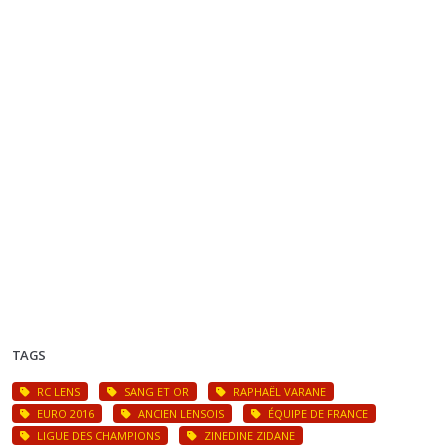
TAGS
RC LENS
SANG ET OR
RAPHAËL VARANE
EURO 2016
ANCIEN LENSOIS
ÉQUIPE DE FRANCE
LIGUE DES CHAMPIONS
ZINEDINE ZIDANE