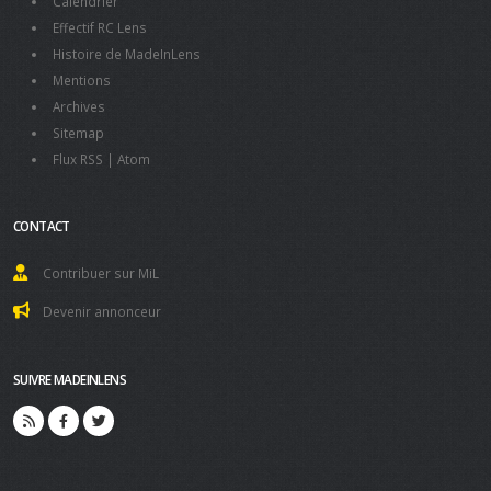
Calendrier
Effectif RC Lens
Histoire de MadeInLens
Mentions
Archives
Sitemap
Flux RSS
|
Atom
CONTACT
Contribuer sur MiL
Devenir annonceur
SUIVRE MADEINLENS