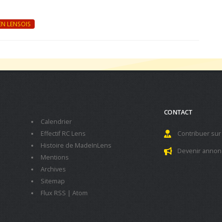
N LENSOIS
CONTACT
Calendrier
Effectif RC Lens
Contribuer sur
Histoire de MadeInLens
Devenir annon
Mentions
Archives
Sitemap
Flux RSS
|
Atom