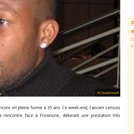
e
D
à
NC/watermark
ncore en pleine forme à 35 ans. Ce week-end, l'ancien Lensois
a rencontre face à Frosinone, délivrant une prestation très