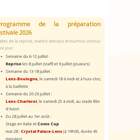
Programme de la préparation
stivale 2026
ates de la reprise, matchs amicaux et tournois connus
 ce jour.
Semaine du 6-12 juillet :
Reprise
les 8 juillet (staff) et 9 juillet (joueurs)
Semaine du 13-18 juillet :
Lens-Boulogne
, le samedi 18 à midi et à huis-clos,
à la Gaillette
Semaine du 20-26 juillet :
Lens-Charleroi
, le samedi 25 à midi, au stade Blin
d'Avion
Du 28 juillet au 1er août :
Stage en Italie et
Como Cup
mar.28 :
Crystal Palace-Lens
(à 19h00, durée 45
minutes)