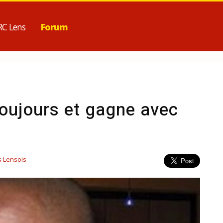
RC Lens
Forum
toujours et gagne avec
s Lensois