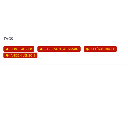
TAGS
SERGE AURIER
PARIS SAINT-GERMAIN
LATÉRAL DROIT
ANCIEN LENSOIS