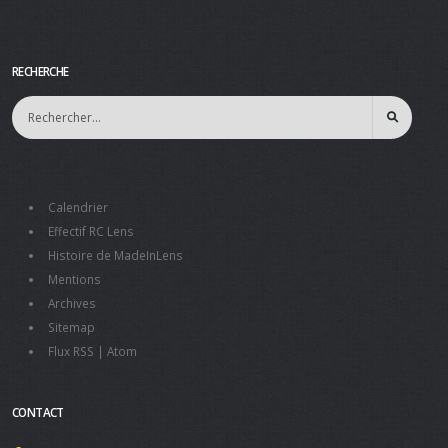
RECHERCHE
Calendrier
Effectif RC Lens
Histoire de MadeInLens
Mentions
Archives
Sitemap
Flux RSS
|
Atom
CONTACT