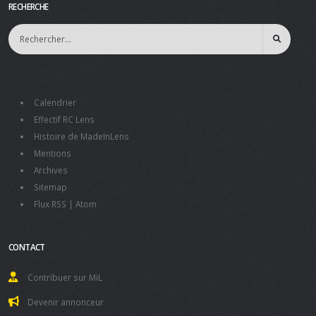
RECHERCHE
Calendrier
Effectif RC Lens
Histoire de MadeInLens
Mentions
Archives
Sitemap
Flux RSS
|
Atom
CONTACT
Contribuer sur MiL
Devenir annonceur