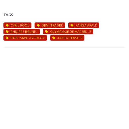
TAGS
CYRIL ROOL
DJIMI TRAORÉ
KANGA AKALÉ
PHILIPPE BRUNEL
OLYMPIQUE DE MARSEILLE
PARIS SAINT-GERMAIN
ANCIEN LENSOIS