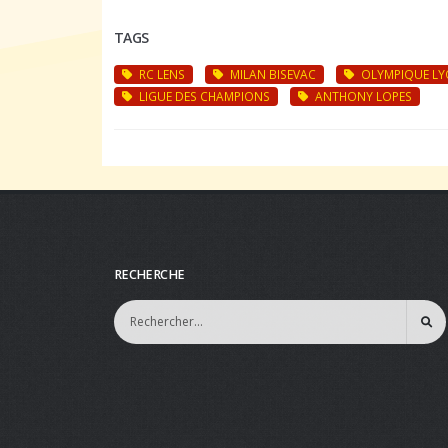
TAGS
RC LENS
MILAN BISEVAC
OLYMPIQUE LY
LIGUE DES CHAMPIONS
ANTHONY LOPES
RECHERCHE