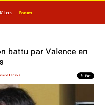
RC Lens
Forum
on battu par Valence en
s
nciens Lensois