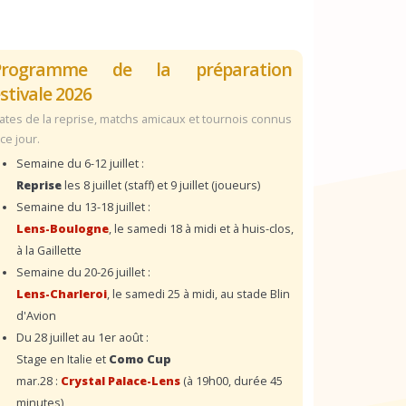
Programme de la préparation
stivale 2026
ates de la reprise, matchs amicaux et tournois connus
 ce jour.
Semaine du 6-12 juillet :
Reprise
les 8 juillet (staff) et 9 juillet (joueurs)
Semaine du 13-18 juillet :
Lens-Boulogne
, le samedi 18 à midi et à huis-clos,
à la Gaillette
Semaine du 20-26 juillet :
Lens-Charleroi
, le samedi 25 à midi, au stade Blin
d'Avion
Du 28 juillet au 1er août :
Stage en Italie et
Como Cup
mar.28 :
Crystal Palace-Lens
(à 19h00, durée 45
minutes)