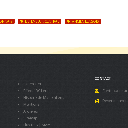
ONNAIS
DÉFENSEUR CENTRAL
ANCIEN LENSOIS
CONTACT
Calendrier
Effectif RC Lens
Contribuer sur
Histoire de MadeInLens
Devenir annon
Mentions
Archives
Sitemap
Flux RSS
|
Atom