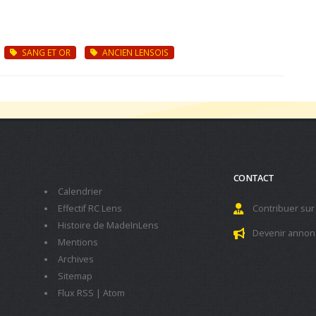
SANG ET OR
ANCIEN LENSOIS
CONTACT
Calendrier
Effectif RC Lens
Contribuer sur
Histoire de MadeInLens
Devenir annon
Mentions
Archives
Sitemap
Flux RSS
|
Atom