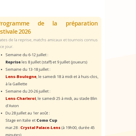
Programme de la préparation
stivale 2026
ates de la reprise, matchs amicaux et tournois connus
 ce jour.
Semaine du 6-12 juillet :
Reprise
les 8 juillet (staff) et 9 juillet (joueurs)
Semaine du 13-18 juillet :
Lens-Boulogne
, le samedi 18 à midi et à huis-clos,
à la Gaillette
Semaine du 20-26 juillet :
Lens-Charleroi
, le samedi 25 à midi, au stade Blin
d'Avion
Du 28 juillet au 1er août :
Stage en Italie et
Como Cup
mar.28 :
Crystal Palace-Lens
(à 19h00, durée 45
minutes)