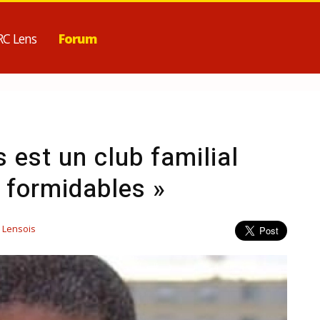
RC Lens
Forum
 est un club familial
 formidables »
 Lensois