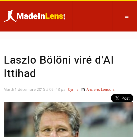
Laszlo Bölöni viré d'Al
Ittihad
Mardi 1 décembre 2015 à 09h43 par
Cyrille
Anciens Lensois