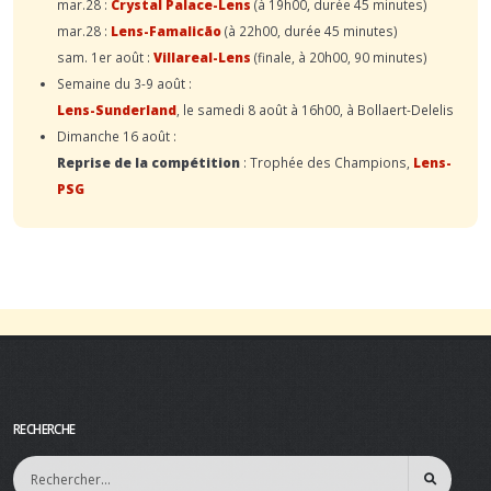
mar.28 :
Crystal Palace-Lens
(à 19h00, durée 45 minutes)
mar.28 :
Lens-Famalicão
(à 22h00, durée 45 minutes)
sam. 1er août :
Villareal-Lens
(finale, à 20h00, 90 minutes)
Semaine du 3-9 août :
Lens-Sunderland
, le samedi 8 août à 16h00, à Bollaert-Delelis
Dimanche 16 août :
Reprise de la compétition
: Trophée des Champions,
Lens-
PSG
RECHERCHE