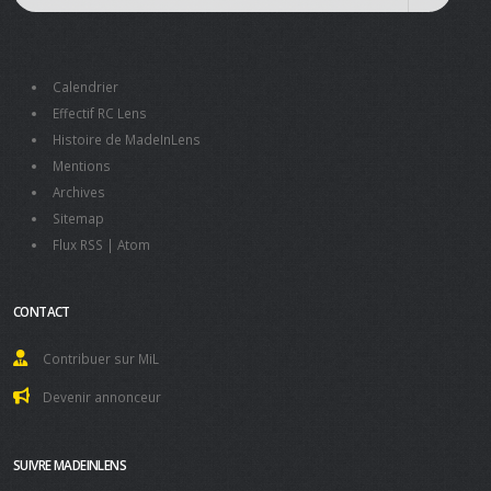
Calendrier
Effectif RC Lens
Histoire de MadeInLens
Mentions
Archives
Sitemap
Flux RSS
|
Atom
CONTACT
Contribuer sur MiL
Devenir annonceur
SUIVRE MADEINLENS