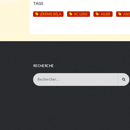
TAGS
JÉRÉMIE BÉLA
RC LENS
AILIER
ANC
RECHERCHE