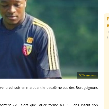
e
D
à
NC/watermark
e vendredi soir en marquant le deuxième but des Boruguignons
mportent 2-1, alors que l'ailier formé au RC Lens inscrit son