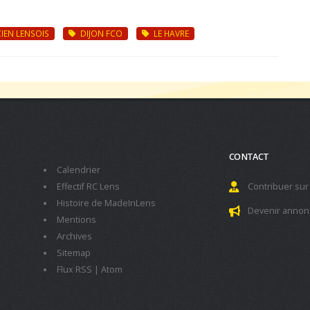
IEN LENSOIS
DIJON FCO
LE HAVRE
CONTACT
Calendrier
Effectif RC Lens
Contribuer sur
Histoire de MadeInLens
Devenir annon
Mentions
Archives
Sitemap
Flux RSS
|
Atom