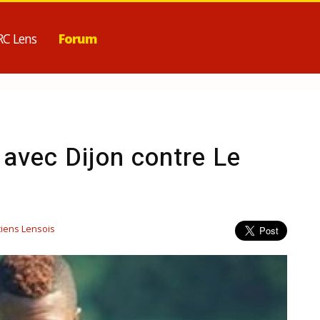
RC Lens
Forum
 avec Dijon contre Le
iens Lensois