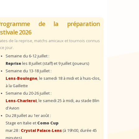
Programme de la préparation
stivale 2026
ates de la reprise, matchs amicaux et tournois connus
 ce jour.
Semaine du 6-12 juillet :
Reprise
les 8 juillet (staff) et 9 juillet (joueurs)
Semaine du 13-18 juillet :
Lens-Boulogne
, le samedi 18 à midi et à huis-clos,
à la Gaillette
Semaine du 20-26 juillet :
Lens-Charleroi
, le samedi 25 à midi, au stade Blin
d'Avion
Du 28 juillet au 1er août :
Stage en Italie et
Como Cup
mar.28 :
Crystal Palace-Lens
(à 19h00, durée 45
minutes)