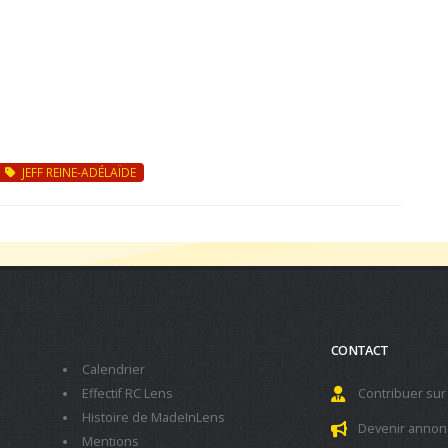
JEFF REINE-ADÉLAÏDE
CONTACT
Calendrier
Effectif RC Lens
Contribuer sur
Histoire de MadeInLens
Devenir annon
Mentions