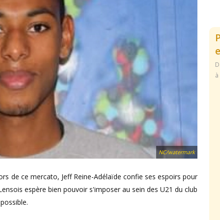
e
D
à
NC/watermark
ors de ce mercato, Jeff Reine-Adélaïde confie ses espoirs pour
 Lensois espère bien pouvoir s'imposer au sein des U21 du club
possible.