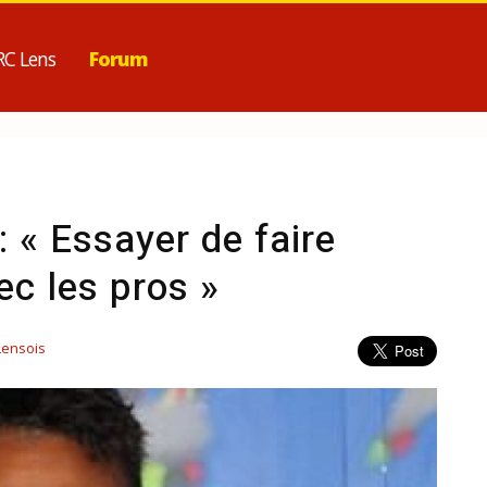
RC Lens
Forum
: « Essayer de faire
c les pros »
Lensois