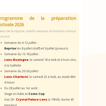
Programme de la préparation
stivale 2026
ates de la reprise, matchs amicaux et tournois connus
 ce jour.
Semaine du 6-12 juillet :
Reprise
les 8 juillet (staff) et 9 juillet (joueurs)
Semaine du 13-18 juillet :
Lens-Boulogne
, le samedi 18 à midi et à huis-clos,
à la Gaillette
Semaine du 20-26 juillet :
Lens-Charleroi
, le samedi 25 à midi, au stade Blin
d'Avion
Du 28 juillet au 1er août :
Stage en Italie et
Como Cup
mar.28 :
Crystal Palace-Lens
(à 19h00, durée 45
minutes)