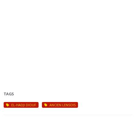
TAGS
EL-HADJI DIOUF
ANCIEN LENSOIS