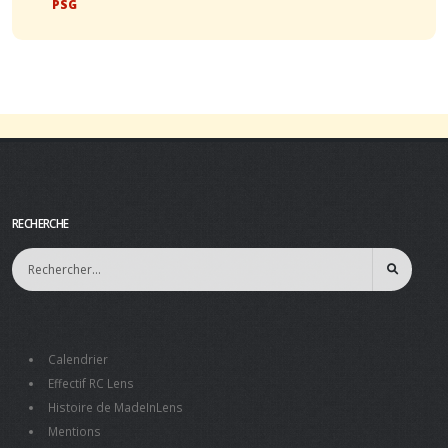
PSG
RECHERCHE
Calendrier
Effectif RC Lens
Histoire de MadeInLens
Mentions