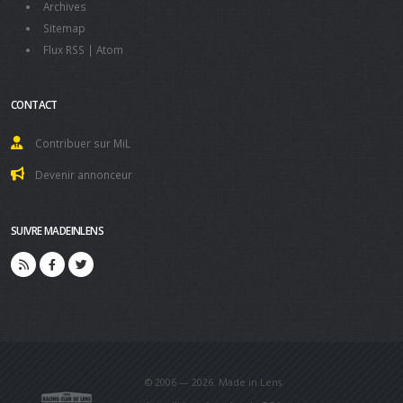
Archives
Sitemap
Flux RSS
|
Atom
CONTACT
Contribuer sur MiL
Devenir annonceur
SUIVRE MADEINLENS
© 2006 — 2026. Made in Lens.