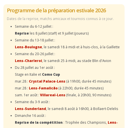
Programme de la préparation estivale 2026
Dates de la reprise, matchs amicaux et tournois connus à ce jour.
Semaine du 6-12 juillet :
Reprise
les 8 juillet (staff) et 9 juillet (joueurs)
Semaine du 13-18 juillet :
Lens-Boulogne
, le samedi 18 à midi et à huis-clos, à la Gaillette
Semaine du 20-26 juillet :
Lens-Charleroi
, le samedi 25 à midi, au stade Blin d'Avion
Du 28 juillet au 1er août :
Stage en Italie et
Como Cup
mar.28 :
Crystal Palace-Lens
(à 19h00, durée 45 minutes)
mar.28 :
Lens-Famalicão
(à 22h00, durée 45 minutes)
sam. 1er août :
Villareal-Lens
(finale, à 20h00, 90 minutes)
Semaine du 3-9 août :
Lens-Sunderland
, le samedi 8 août à 16h00, à Bollaert-Delelis
Dimanche 16 août :
Reprise de la compétition
: Trophée des Champions,
Lens-