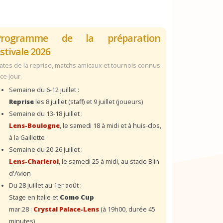
Programme de la préparation
stivale 2026
ates de la reprise, matchs amicaux et tournois connus
 ce jour.
Semaine du 6-12 juillet :
Reprise
les 8 juillet (staff) et 9 juillet (joueurs)
Semaine du 13-18 juillet :
Lens-Boulogne
, le samedi 18 à midi et à huis-clos,
à la Gaillette
Semaine du 20-26 juillet :
Lens-Charleroi
, le samedi 25 à midi, au stade Blin
d'Avion
Du 28 juillet au 1er août :
Stage en Italie et
Como Cup
mar.28 :
Crystal Palace-Lens
(à 19h00, durée 45
minutes)