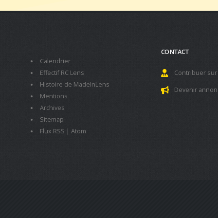
CONTACT
Calendrier
Effectif RC Lens
Contribuer sur
Histoire de MadeInLens
Devenir annon
Mentions
Archives
Sitemap
Flux RSS
|
Atom