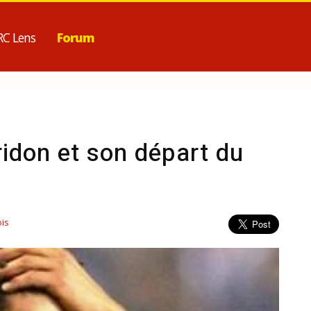
RC Lens
Forum
idon et son départ du
G
is