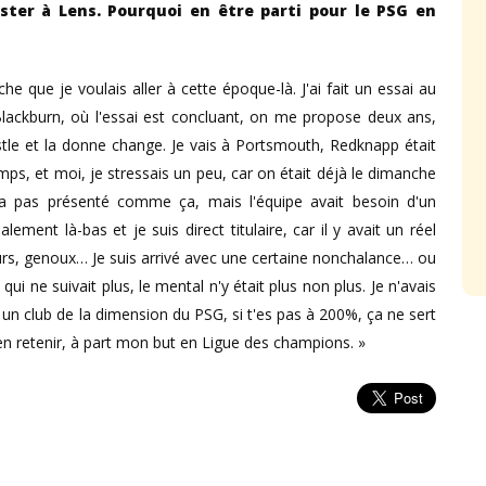
ster à Lens. Pourquoi en être parti pour le PSG en
e que je voulais aller à cette époque-là. J'ai fait un essai au
à Blackburn, où l'essai est concluant, on me propose deux ans,
tle et la donne change. Je vais à Portsmouth, Redknapp était
emps, et moi, je stressais un peu, car on était déjà le dimanche
a pas présenté comme ça, mais l'équipe avait besoin d'un
ement là-bas et je suis direct titulaire, car il y avait un réel
eurs, genoux… Je suis arrivé avec une certaine nonchalance… ou
 qui ne suivait plus, le mental n'y était plus non plus. Je n'avais
un club de la dimension du PSG, si t'es pas à 200%, ça ne sert
à en retenir, à part mon but en Ligue des champions. »