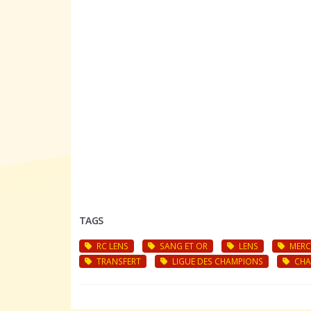
TAGS
RC LENS
SANG ET OR
LENS
MERC
TRANSFERT
LIGUE DES CHAMPIONS
CHA