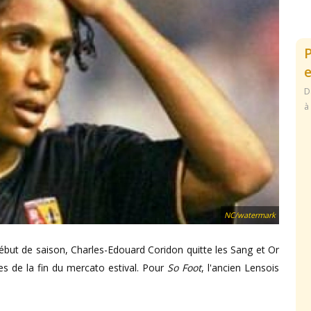
e
D
à
NC/watermark
ébut de saison, Charles-Edouard Coridon quitte les Sang et Or
es de la fin du mercato estival. Pour
So Foot
, l'ancien Lensois