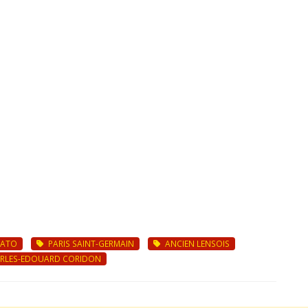
ATO
PARIS SAINT-GERMAIN
ANCIEN LENSOIS
RLES-EDOUARD CORIDON