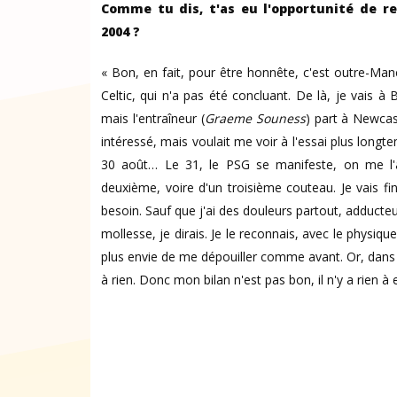
Comme tu dis, t'as eu l'opportunité de re
2004 ?
« Bon, en fait, pour être honnête, c'est outre-Manch
Celtic, qui n'a pas été concluant. De là, je vais 
mais l'entraîneur (
Graeme Souness
) part à Newcas
intéressé, mais voulait me voir à l'essai plus longt
30 août… Le 31, le PSG se manifeste, on me l'
deuxième, voire d'un troisième couteau. Je vais final
besoin. Sauf que j'ai des douleurs partout, adduct
mollesse, je dirais. Je le reconnais, avec le physique
plus envie de me dépouiller comme avant. Or, dans 
à rien. Donc mon bilan n'est pas bon, il n'y a rien 