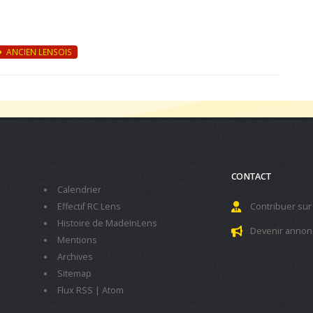
ANCIEN LENSOIS
CONTACT
Calendrier
Effectif RC Lens
Contribuer sur
Histoire de MadeInLens
Devenir annon
Mentions
Archives
Sitemap
Flux RSS
|
Atom