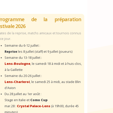
Programme de la préparation
stivale 2026
ates de la reprise, matchs amicaux et tournois connus
 ce jour.
Semaine du 6-12 juillet :
Reprise
les 8 juillet (staff) et 9 juillet (joueurs)
Semaine du 13-18 juillet :
Lens-Boulogne
, le samedi 18 à midi et à huis-clos,
à la Gaillette
Semaine du 20-26 juillet :
Lens-Charleroi
, le samedi 25 à midi, au stade Blin
d'Avion
Du 28 juillet au 1er août :
Stage en Italie et
Como Cup
mar.28 :
Crystal Palace-Lens
(à 19h00, durée 45
minutes)