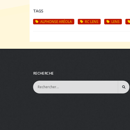
TAGS
ALPHONSE ARÉOLA
RC LENS
LENS
RECHERCHE