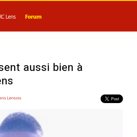
RC Lens
Forum
sent aussi bien à
ens
ens Lensois