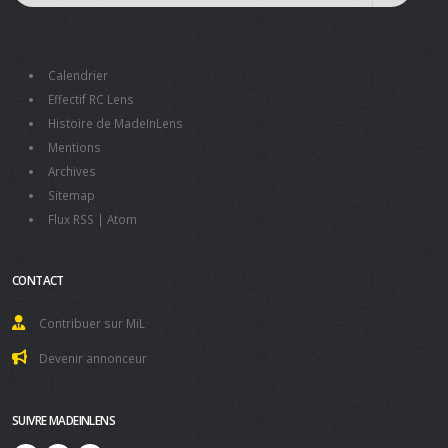
Calendrier
Effectif RC Lens
Histoire de MadeInLens
Mentions
Archives
Sitemap
Flux RSS
|
Atom
CONTACT
Contribuer sur MiL
Devenir annonceur
SUIVRE MADEINLENS