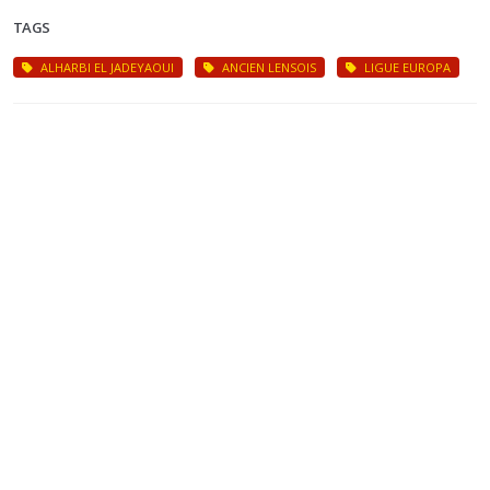
TAGS
ALHARBI EL JADEYAOUI
ANCIEN LENSOIS
LIGUE EUROPA