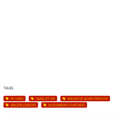
TAGS
RC LENS
SANG ET OR
MAURICIO ALVES PERUCHI
ANCIEN LENSOIS
ALESSANDRO FURTADO