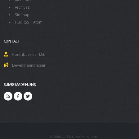
Archives
Sitemap
Flux RSS
|
Atom
CONTACT
Contribuer sur MiL
Devenir annonceur
SUIVRE MADEINLENS
© 2006 — 2026. Made in Lens.