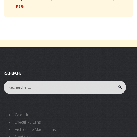
PSG
RECHERCHE
Calendrier
Effectif RC Lens
Histoire de MadeInLens
Mentions