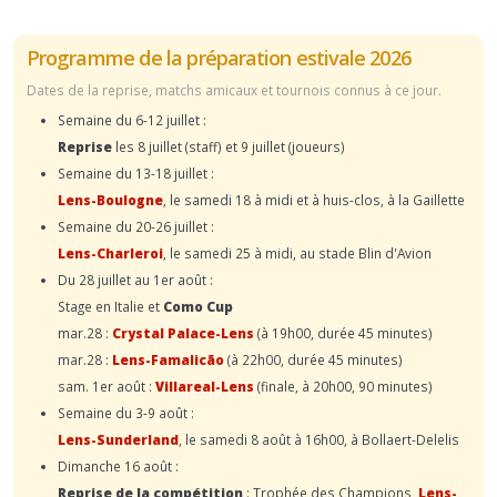
Programme de la préparation estivale 2026
Dates de la reprise, matchs amicaux et tournois connus à ce jour.
Semaine du 6-12 juillet :
Reprise
les 8 juillet (staff) et 9 juillet (joueurs)
Semaine du 13-18 juillet :
Lens-Boulogne
, le samedi 18 à midi et à huis-clos, à la Gaillette
Semaine du 20-26 juillet :
Lens-Charleroi
, le samedi 25 à midi, au stade Blin d'Avion
Du 28 juillet au 1er août :
Stage en Italie et
Como Cup
mar.28 :
Crystal Palace-Lens
(à 19h00, durée 45 minutes)
mar.28 :
Lens-Famalicão
(à 22h00, durée 45 minutes)
sam. 1er août :
Villareal-Lens
(finale, à 20h00, 90 minutes)
Semaine du 3-9 août :
Lens-Sunderland
, le samedi 8 août à 16h00, à Bollaert-Delelis
Dimanche 16 août :
Reprise de la compétition
: Trophée des Champions,
Lens-