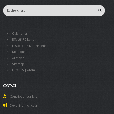
Calendrier
Effectif RC Lens
Histoire de MadeInLens
Mentions
Archives
Sitemap
Flux RSS
|
Atom
CONTACT
Contribuer sur MiL
Devenir annonceur