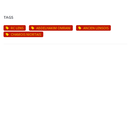
TAGS
RC LENS
ABDELHAKIM OMRANI
ANCIEN LENSOIS
CHAMOIS NIORTAIS