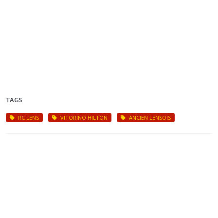
TAGS
RC LENS
VITORINO HILTON
ANCIEN LENSOIS