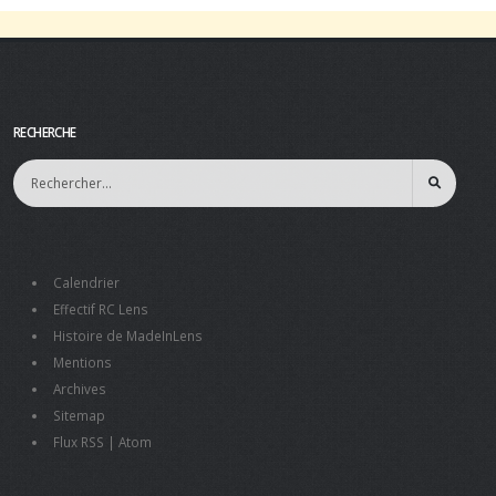
RECHERCHE
Calendrier
Effectif RC Lens
Histoire de MadeInLens
Mentions
Archives
Sitemap
Flux RSS
|
Atom