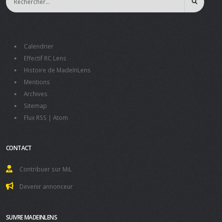
Calendrier
Effectif RC Lens
Histoire de MadeInLens
Mentions
Archives
Sitemap
Flux RSS
|
Atom
CONTACT
Contribuer sur MiL
Devenir annonceur
SUIVRE MADEINLENS