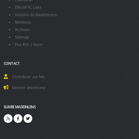
Effectif RC Lens
Histoire de MadeInLens
Mentions
Archives
Sitemap
Flux RSS
|
Atom
CONTACT
Contribuer sur MiL
Devenir annonceur
SUIVRE MADEINLENS