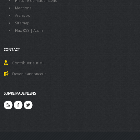
Histoire de MadeInLens
Mentions
Archives
Sitemap
Flux RSS
|
Atom
CONTACT
Contribuer sur MiL
Devenir annonceur
SUIVRE MADEINLENS