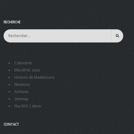
RECHERCHE
Calendrier
Effectif RC Lens
Histoire de MadeInLens
Mentions
Archives
Sitemap
Flux RSS
|
Atom
CONTACT