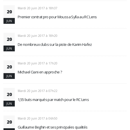
Mardi 20 juin 2017 à 18h37
20
Premier contrat pro pour Moussa Sylla au RC Lens
JUN
Mardi 20 juin 2017 à 18h20
20
De nombreux clubs sur la piste de Karim Hafez
JUN
Mardi 20 juin 2017 à 17h20
20
Michael Ciani en approche ?
JUN
Mardi 20 juin 2017 à 07h22
20
1,55 buts marqués par match pour le RC Lens
JUN
Mardi 20 juin 2017 à 06h50
20
Guillaume Beghin et ses principales qualités