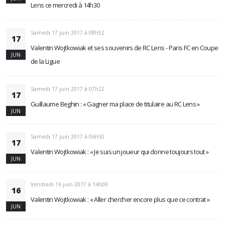
Lens ce mercredi à 14h30
Samedi 17 juin 2017 à 08h52
17
Valentin Wojtkowiak et ses souvenirs de RC Lens - Paris FC en Coupe
JUN
de la Ligue
Samedi 17 juin 2017 à 07h22
17
Guillaume Beghin : « Gagner ma place de titulaire au RC Lens »
JUN
Samedi 17 juin 2017 à 06h50
17
Valentin Wojtkowiak : « Je suis un joueur qui donne toujours tout »
JUN
Vendredi 16 juin 2017 à 14h00
16
Valentin Wojtkowiak : « Aller chercher encore plus que ce contrat »
JUN