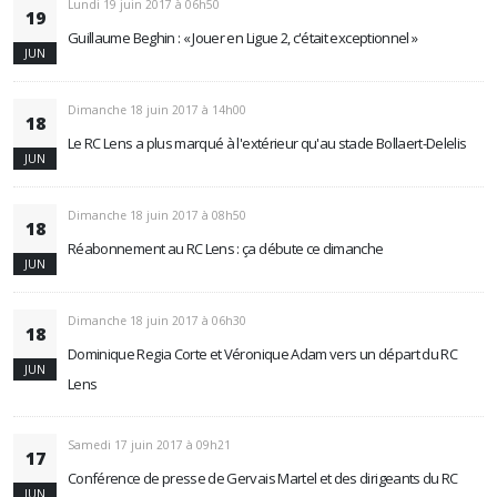
Lundi 19 juin 2017 à 06h50
19
Guillaume Beghin : « Jouer en Ligue 2, c'était exceptionnel »
JUN
Dimanche 18 juin 2017 à 14h00
18
Le RC Lens a plus marqué à l'extérieur qu'au stade Bollaert-Delelis
JUN
Dimanche 18 juin 2017 à 08h50
18
Réabonnement au RC Lens : ça débute ce dimanche
JUN
Dimanche 18 juin 2017 à 06h30
18
Dominique Regia Corte et Véronique Adam vers un départ du RC
JUN
Lens
Samedi 17 juin 2017 à 09h21
17
Conférence de presse de Gervais Martel et des dirigeants du RC
JUN