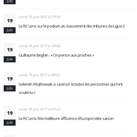
JUN
Lundi 19 juin 2017 à 17h20
19
Le RC Lens sur le podium au classement des tribunes de Ligue 2
JUN
Lundi 19 juin 2017 à 14h00
19
Guillaume Beghin : « On pense aux proches »
JUN
Lundi 19 juin 2017 à 08h52
19
Valentin Wojtkowiak a « pensé à toutes les personnes qui l’ont
JUN
soutenu »
Lundi 19 juin 2017 à 07h22
19
Le RC Lens 56e meilleure affluence d'Europe cette saison
JUN