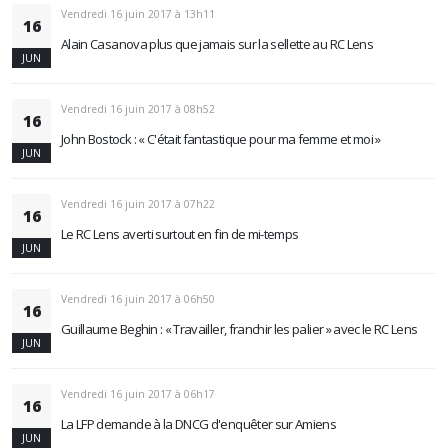
Vendredi 16 juin 2017 à 13h11
16
Alain Casanova plus que jamais sur la sellette au RC Lens
JUN
Vendredi 16 juin 2017 à 08h52
16
John Bostock : « C'était fantastique pour ma femme et moi »
JUN
Vendredi 16 juin 2017 à 07h22
16
Le RC Lens averti surtout en fin de mi-temps
JUN
Vendredi 16 juin 2017 à 06h50
16
Guillaume Beghin : « Travailler, franchir les palier » avec le RC Lens
JUN
Vendredi 16 juin 2017 à 06h17
16
La LFP demande à la DNCG d'enquêter sur Amiens
JUN