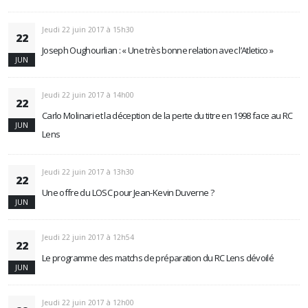
Jeudi 22 juin 2017 à 15h30
22
Joseph Oughourlian : « Une très bonne relation avec l’Atletico »
JUN
Jeudi 22 juin 2017 à 14h00
22
Carlo Molinari et la déception de la perte du titre en 1998 face au RC
JUN
Lens
Jeudi 22 juin 2017 à 13h30
22
Une offre du LOSC pour Jean-Kevin Duverne ?
JUN
Jeudi 22 juin 2017 à 12h54
22
Le programme des matchs de préparation du RC Lens dévoilé
JUN
Jeudi 22 juin 2017 à 12h00