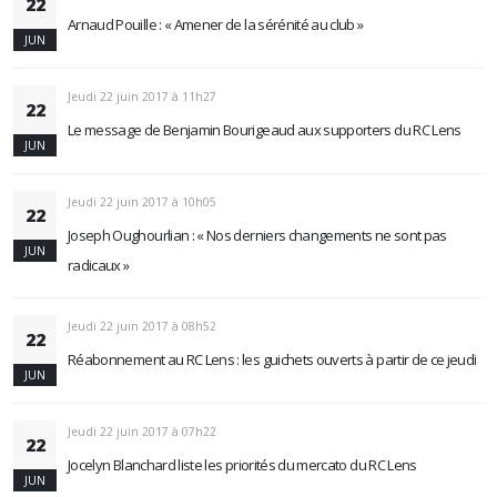
22
Arnaud Pouille : « Amener de la sérénité au club »
JUN
Jeudi 22 juin 2017 à 11h27
22
Le message de Benjamin Bourigeaud aux supporters du RC Lens
JUN
Jeudi 22 juin 2017 à 10h05
22
Joseph Oughourlian : « Nos derniers changements ne sont pas
JUN
radicaux »
Jeudi 22 juin 2017 à 08h52
22
Réabonnement au RC Lens : les guichets ouverts à partir de ce jeudi
JUN
Jeudi 22 juin 2017 à 07h22
22
Jocelyn Blanchard liste les priorités du mercato du RC Lens
JUN