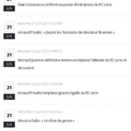
Alain Casanova confirmé au poste d'entraineur du RC Lens
JUN
Mercredi 21 juin 2017 à 12h00
21
Arnaud Pouille : « J’ai pris les fonctions de directeur financier »
JUN
Mercredi 21 juin 2017 à 08h17
21
Bernard Joannin défendra Amiens et déplore l'attitude du RC Lens et
JUN
de Lorient
Mercredi 21 juin 2017 à 07h46
21
Arnaud Pouille remplace Ignacio Aguillo au RC Lens
JUN
Mercredi 21 juin 2017 à 07h22
21
Moussa Sylla : « Un rêve de gosse »
JUN