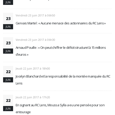
JUN
Vendredi 23 juin 2017 à 06h50
23
Gervais Martel : « Aucune menace des actionnaires du RC Lens »
JUN
Vendredi 23 juin 2017 à 06h30
23
Arnaud Pouille : « On peut chiffrer le déficit structurel à 15 millions
JUN
d’euros »
Jeudi 22 juin 2017 à 18h00
22
Jocelyn Blanchard et la responsabilité de la montée manquée du RC
JUN
Lens
Jeudi 22 juin 2017 à 17h20
22
En signant au RC Lens, Moussa Sylla a eu une pensée pour son
JUN
entourage