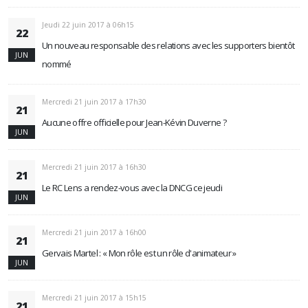
Jeudi 22 juin 2017 à 06h15
22
Un nouveau responsable des relations avec les supporters bientôt
JUN
nommé
Mercredi 21 juin 2017 à 17h30
21
Aucune offre officielle pour Jean-Kévin Duverne ?
JUN
Mercredi 21 juin 2017 à 16h30
21
Le RC Lens a rendez-vous avec la DNCG ce jeudi
JUN
Mercredi 21 juin 2017 à 16h00
21
Gervais Martel : « Mon rôle est un rôle d'animateur »
JUN
Mercredi 21 juin 2017 à 15h15
21