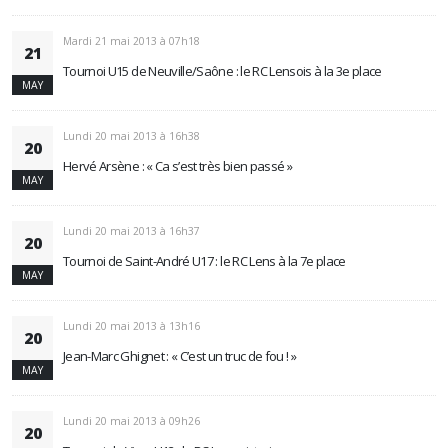
Mardi 21 mai 2013 à 07h18
21
Tournoi U15 de Neuville/Saône : le RC Lensois à la 3e place
MAY
Lundi 20 mai 2013 à 16h38
20
Hervé Arsène : « Ca s’est très bien passé »
MAY
Lundi 20 mai 2013 à 16h37
20
Tournoi de Saint-André U17 : le RC Lens à la 7e place
MAY
Lundi 20 mai 2013 à 13h16
20
Jean-Marc Ghignet : « C’est un truc de fou ! »
MAY
Lundi 20 mai 2013 à 09h26
20