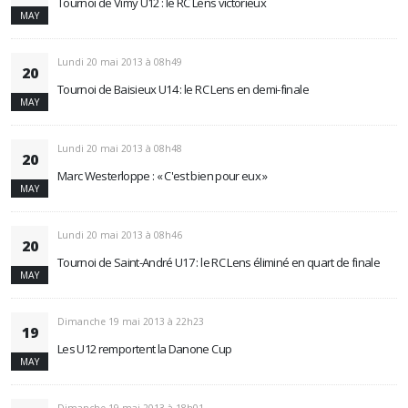
Tournoi de Vimy U12 : le RC Lens victorieux
MAY
Lundi 20 mai 2013 à 08h49
20
Tournoi de Baisieux U14 : le RC Lens en demi-finale
MAY
Lundi 20 mai 2013 à 08h48
20
Marc Westerloppe : « C'est bien pour eux »
MAY
Lundi 20 mai 2013 à 08h46
20
Tournoi de Saint-André U17 : le RC Lens éliminé en quart de finale
MAY
Dimanche 19 mai 2013 à 22h23
19
Les U12 remportent la Danone Cup
MAY