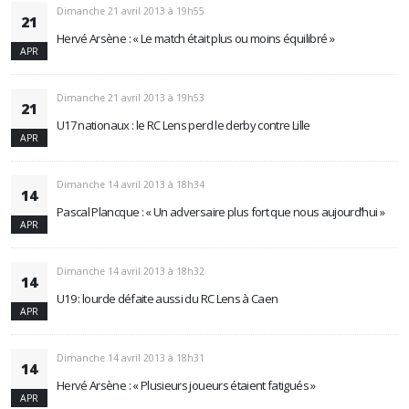
Dimanche 21 avril 2013 à 19h55
21
Hervé Arsène : « Le match était plus ou moins équilibré »
APR
Dimanche 21 avril 2013 à 19h53
21
U17 nationaux : le RC Lens perd le derby contre Lille
APR
Dimanche 14 avril 2013 à 18h34
14
Pascal Plancque : « Un adversaire plus fort que nous aujourd’hui »
APR
Dimanche 14 avril 2013 à 18h32
14
U19 : lourde défaite aussi du RC Lens à Caen
APR
Dimanche 14 avril 2013 à 18h31
14
Hervé Arsène : « Plusieurs joueurs étaient fatigués »
APR