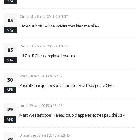
MAY
Dimanche 5 mai 2013 à 14h37
05
Didier Dubois : « Une victoire très bien menée »
MAY
Dimanche 5 mai 2013 à 14h36
05
U17 : le RC Lens explose Lesquin
MAY
Mardi 30 avril 2013 à 07h37
30
Pascal Plancque : « Sauver au plus vite l'équipe de CFA »
APR
Lundi 29 avril 2013 à 08h28
29
Marc Westerloppe : « Beaucoup d'appelés et très peu d'élus »
APR
Dimanche 28 avril 2013 à 22h45
28