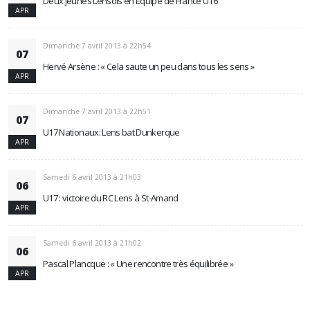
Deux jeunes Lensois en Equipe de France U16
APR
Dimanche 7 avril 2013 à 22h54
07
Hervé Arsène : « Cela saute un peu dans tous les sens »
APR
Dimanche 7 avril 2013 à 22h51
07
U17 Nationaux: Lens bat Dunkerque
APR
Samedi 6 avril 2013 à 21h03
06
U17 : victoire du RC Lens à St-Amand
APR
Samedi 6 avril 2013 à 21h02
06
Pascal Plancque : « Une rencontre très équilibrée »
APR