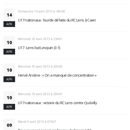
Dimanche 14 avril 2013 à 18h30
14
U17 nationaux : lourde défaite du RC Lens à Caen
APR
Mercredi 10 avril 2013 à 23h01
10
U17 : Lens bat Lesquin (3-1)
APR
Mercredi 10 avril 2013 à 20h43
10
Hervé Arsène : « On a manqué de concentration »
APR
Mercredi 10 avril 2013 à 20h41
10
U17 nationaux : victoire du RC Lens contre Quévilly
APR
Mardi 9 avril 2013 à 07h01
09