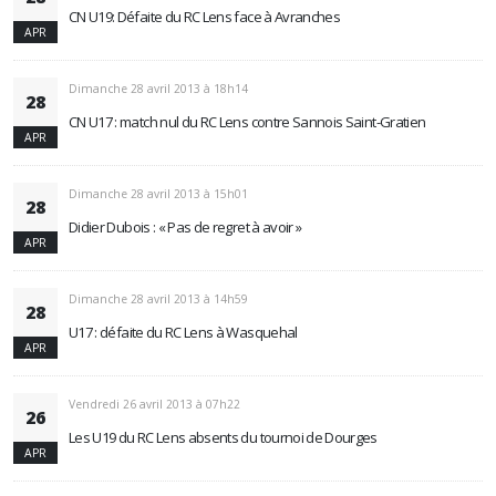
CN U19: Défaite du RC Lens face à Avranches
APR
Dimanche 28 avril 2013 à 18h14
28
CN U17 : match nul du RC Lens contre Sannois Saint-Gratien
APR
Dimanche 28 avril 2013 à 15h01
28
Didier Dubois : « Pas de regret à avoir »
APR
Dimanche 28 avril 2013 à 14h59
28
U17 : défaite du RC Lens à Wasquehal
APR
Vendredi 26 avril 2013 à 07h22
26
Les U19 du RC Lens absents du tournoi de Dourges
APR