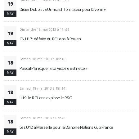
Dimanche 19 mai 2013 à 18h01
19
Didier Dubois : « Un match formateur pour l’avenir »
MAY
Dimanche 19 mai 2013 à 17h59
19
CN U17 : défaite du RC Lens à Rouen
MAY
Samedi 18 mai 2013 à 18h16
18
Pascal Plancque : « La victoire est nette »
MAY
Samedi 18 mai 2013 à 18h14
18
U19 : le RC Lens explose le PSG
MAY
Samedi 18 mai 2013 à 07h46
18
Les U12 à Marseille pour la Danone Nations Cup France
MAY