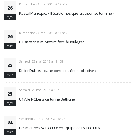
Dimanche 26 mai 2013 à 18h49
26
Pascal Plancque: « Il était temps que la saison se termine »
MAY
Dimanche 26 mai 2013 à 18h42
26
U19 nationaux : victoire face à Boulogne
MAY
Samedi 25 mai 2013 à 19h38
25
Didier Dubois : « Une bonne maîtrise collective »
MAY
Samedi 25 mai 2013 à 19h36
25
U17 : le RC Lens cartonne Béthune
MAY
Vendredi 24 mai 2013 à 16h22
24
Deux jeunes Sang et Or en Equipe de France U16
MAY