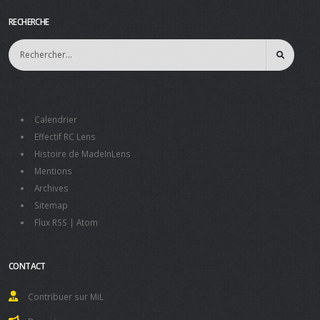
RECHERCHE
Calendrier
Effectif RC Lens
Histoire de MadeInLens
Mentions
Archives
Sitemap
Flux RSS
|
Atom
CONTACT
Contribuer sur MiL