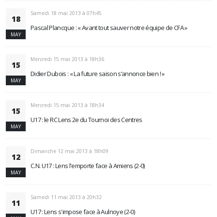
Samedi 18 mai 2013 à 07h45
18
Pascal Plancque : « Avant tout sauver notre équipe de CFA »
MAY
Mercredi 15 mai 2013 à 18h36
15
Didier Dubois : « La future saison s’annonce bien ! »
MAY
Mercredi 15 mai 2013 à 18h34
15
U17 : le RC Lens 2e du Tournoi des Centres
MAY
Dimanche 12 mai 2013 à 18h09
12
C.N. U17 : Lens l'emporte face à Amiens (2-0)
MAY
Samedi 11 mai 2013 à 20h32
11
U17 : Lens s'impose face à Aulnoye (2-0)