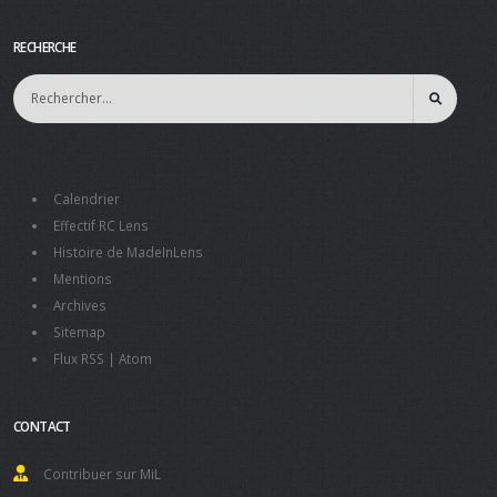
RECHERCHE
Calendrier
Effectif RC Lens
Histoire de MadeInLens
Mentions
Archives
Sitemap
Flux RSS
|
Atom
CONTACT
Contribuer sur MiL