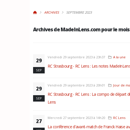
ARCHIVES
SEPTEMBRE 2023
Archives de MadeInLens.com pour le mois
Vendredi 29 septembre 2023 à 23h37
A la une
29
RC Strasbourg - RC Lens : Les notes MadeInLen
SEP
Vendredi 29 septembre 2023 à 20h01
Jour de m
29
RC Strasbourg - RC Lens : La compo de départ 
SEP
Lens
Mercredi 27 septembre 2023 à 14h20
RC Lens
27
La conférence d'avant-match de Franck Haise av