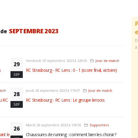
SEPTEMBRE 2023
 de
e
D
à
Vendredi 29 septembre 2023 à 22h55
Jour de match
29
s
RC Strasbourg - RC Lens : 0 - 1 (score final, victoire)
SEP
atch
Jeudi 28 septembre 2023 à 17h07
Jour de match
28
du RC
RC Strasbourg - RC Lens : Le groupe lensois
SEP
Mardi 26 septembre 2023 à 10h50
Supporters
26
ant le
Chaussures de running : comment bien les choisir ?