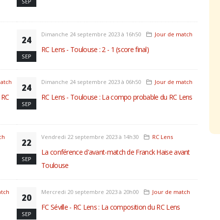
SEP
Dimanche 24 septembre 2023 à 16h50
Jour de match
24
RC Lens - Toulouse : 2 - 1 (score final)
SEP
match
Dimanche 24 septembre 2023 à 06h50
Jour de match
24
u RC
RC Lens - Toulouse : La compo probable du RC Lens
SEP
ch
Vendredi 22 septembre 2023 à 14h30
RC Lens
22
La conférence d'avant-match de Franck Haise avant
SEP
Toulouse
atch
Mercredi 20 septembre 2023 à 20h00
Jour de match
20
FC Séville - RC Lens : La composition du RC Lens
SEP