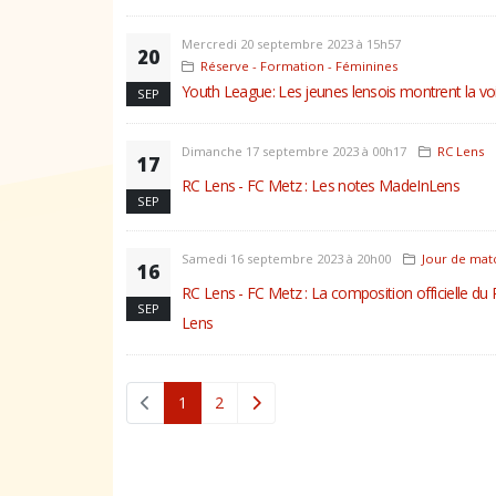
Mercredi 20 septembre 2023 à 15h57
20
Réserve - Formation - Féminines
Youth League: Les jeunes lensois montrent la vo
SEP
Dimanche 17 septembre 2023 à 00h17
RC Lens
17
RC Lens - FC Metz : Les notes MadeInLens
SEP
Samedi 16 septembre 2023 à 20h00
Jour de mat
16
RC Lens - FC Metz : La composition officielle du
SEP
Lens
(current)
1
2