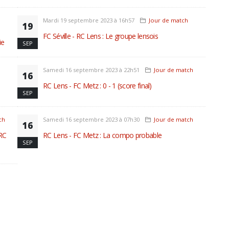
Mardi 19 septembre 2023 à 16h57
Jour de match
19
FC Séville - RC Lens : Le groupe lensois
ie
SEP
Samedi 16 septembre 2023 à 22h51
Jour de match
16
RC Lens - FC Metz : 0 - 1 (score final)
SEP
ch
Samedi 16 septembre 2023 à 07h30
Jour de match
16
 RC
RC Lens - FC Metz : La compo probable
SEP