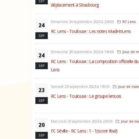
SEP
déplacement à Strasbourg
Dimanche 24 septembre 2023 à 22h00
RC Lens
24
RC Lens - Toulouse : Les notes MadeInLens
SEP
Dimanche 24 septembre 2023 à 14h00
Jour de 
24
RC Lens - Toulouse : La composition officielle d
SEP
Lens
Samedi 23 septembre 2023 à 19h20
Jour de mat
23
RC Lens - Toulouse : Le groupe lensois
SEP
Mercredi 20 septembre 2023 à 22h50
Jour de m
20
FC Séville - RC Lens : 1 - 1(score final)
SEP