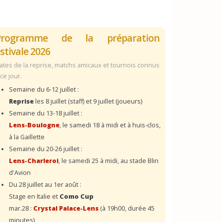
Programme de la préparation
stivale 2026
ates de la reprise, matchs amicaux et tournois connus
 ce jour.
Semaine du 6-12 juillet :
Reprise
les 8 juillet (staff) et 9 juillet (joueurs)
Semaine du 13-18 juillet :
Lens-Boulogne
, le samedi 18 à midi et à huis-clos,
à la Gaillette
Semaine du 20-26 juillet :
Lens-Charleroi
, le samedi 25 à midi, au stade Blin
d'Avion
Du 28 juillet au 1er août :
Stage en Italie et
Como Cup
mar.28 :
Crystal Palace-Lens
(à 19h00, durée 45
minutes)