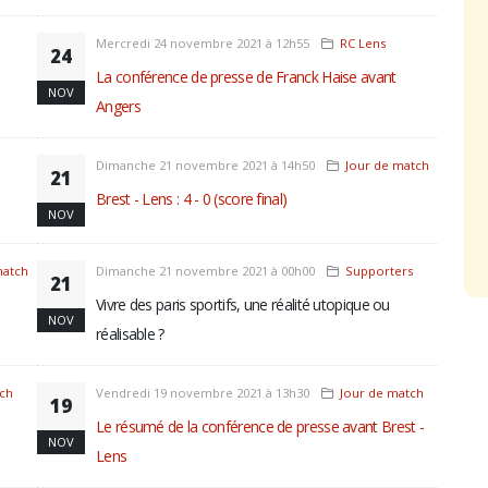
Mercredi 24 novembre 2021 à 12h55
RC Lens
24
La conférence de presse de Franck Haise avant
NOV
Angers
Dimanche 21 novembre 2021 à 14h50
Jour de match
21
Brest - Lens : 4 - 0 (score final)
NOV
match
Dimanche 21 novembre 2021 à 00h00
Supporters
21
Vivre des paris sportifs, une réalité utopique ou
NOV
réalisable ?
tch
Vendredi 19 novembre 2021 à 13h30
Jour de match
19
Le résumé de la conférence de presse avant Brest -
NOV
Lens