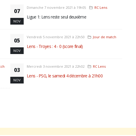
Dimanche 7 novembre 2021 à 19h05
RC Lens
07
Ligue 1: Lens reste seul deuxième
NOV
Vendredi 5 novembre 2021 à 22h50
Jour de match
05
Lens - Troyes : 4 - 0 (score final)
NOV
tch
Mercredi 3 novembre 2021 à 22h02
RC Lens
03
Lens - PSG, le samedi 4 décembre à 21h00
NOV