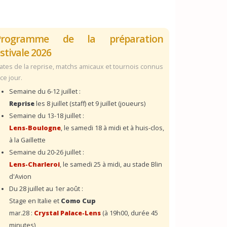
Programme de la préparation
stivale 2026
ates de la reprise, matchs amicaux et tournois connus
 ce jour.
Semaine du 6-12 juillet :
Reprise
les 8 juillet (staff) et 9 juillet (joueurs)
Semaine du 13-18 juillet :
Lens-Boulogne
, le samedi 18 à midi et à huis-clos,
à la Gaillette
Semaine du 20-26 juillet :
Lens-Charleroi
, le samedi 25 à midi, au stade Blin
d'Avion
Du 28 juillet au 1er août :
Stage en Italie et
Como Cup
mar.28 :
Crystal Palace-Lens
(à 19h00, durée 45
minutes)