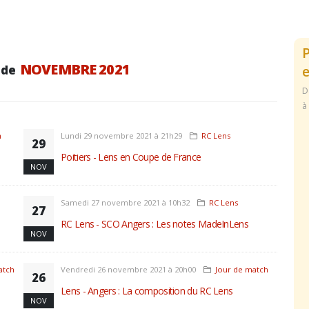
NOVEMBRE 2021
 de
e
D
à
h
Lundi 29 novembre 2021 à 21h29
RC Lens
29
Poitiers - Lens en Coupe de France
NOV
Samedi 27 novembre 2021 à 10h32
RC Lens
27
RC Lens - SCO Angers : Les notes MadeInLens
NOV
atch
Vendredi 26 novembre 2021 à 20h00
Jour de match
26
Lens - Angers : La composition du RC Lens
NOV