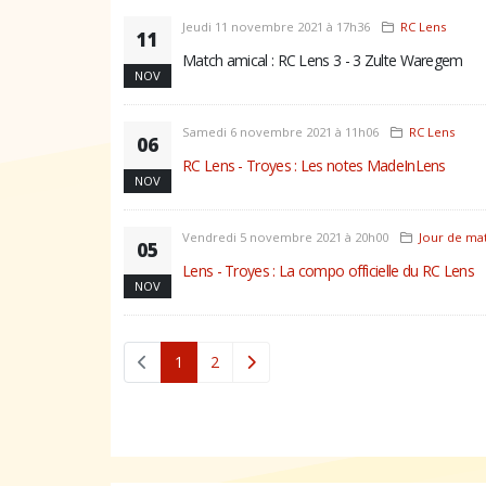
Jeudi 11 novembre 2021 à 17h36
RC Lens
11
Match amical : RC Lens 3 - 3 Zulte Waregem
NOV
Samedi 6 novembre 2021 à 11h06
RC Lens
06
RC Lens - Troyes : Les notes MadeInLens
NOV
Vendredi 5 novembre 2021 à 20h00
Jour de ma
05
Lens - Troyes : La compo officielle du RC Lens
NOV
(current)
1
2