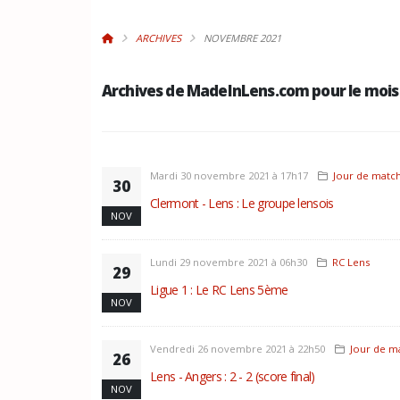
ARCHIVES
NOVEMBRE 2021
Archives de MadeInLens.com pour le mois
Mardi 30 novembre 2021 à 17h17
Jour de matc
30
Clermont - Lens : Le groupe lensois
NOV
Lundi 29 novembre 2021 à 06h30
RC Lens
29
Ligue 1 : Le RC Lens 5ème
NOV
Vendredi 26 novembre 2021 à 22h50
Jour de m
26
Lens - Angers : 2 - 2 (score final)
NOV