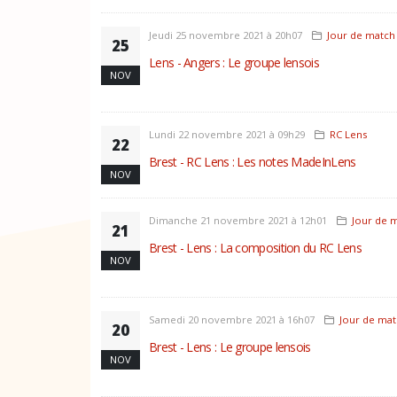
Jeudi 25 novembre 2021 à 20h07
Jour de match
25
Lens - Angers : Le groupe lensois
NOV
Lundi 22 novembre 2021 à 09h29
RC Lens
22
Brest - RC Lens : Les notes MadeInLens
NOV
Dimanche 21 novembre 2021 à 12h01
Jour de 
21
Brest - Lens : La composition du RC Lens
NOV
Samedi 20 novembre 2021 à 16h07
Jour de ma
20
Brest - Lens : Le groupe lensois
NOV