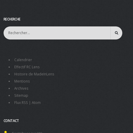
RECHERCHE
Calendrier
Effectif RC Lens
Histoire de MadeInLens
Mentions
Archives
Sitemap
Flux RSS
|
Atom
CONTACT