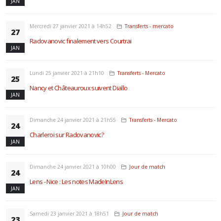
JAN
Mercredi 27 janvier 2021 à 14h52
Transferts - mercato
27
Radovanovic finalement vers Courtrai
JAN
Lundi 25 janvier 2021 à 21h10
Transferts - Mercato
25
Nancy et Châteauroux suivent Diallo
JAN
Dimanche 24 janvier 2021 à 21h55
Transferts - Mercato
24
Charleroi sur Radovanovic?
JAN
Dimanche 24 janvier 2021 à 10h00
Jour de match
24
Lens - Nice : Les notes MadeInLens
JAN
Samedi 23 janvier 2021 à 18h51
Jour de match
23