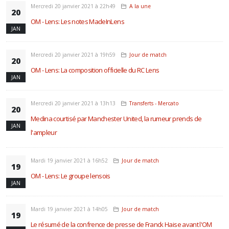
Mercredi 20 janvier 2021 à 22h49
A la une
20
OM - Lens: Les notes MadeInLens
JAN
Mercredi 20 janvier 2021 à 19h59
Jour de match
20
OM - Lens: La composition officielle du RC Lens
JAN
Mercredi 20 janvier 2021 à 13h13
Transferts - Mercato
20
Medina courtisé par Manchester United, la rumeur prends de
JAN
l'ampleur
Mardi 19 janvier 2021 à 16h52
Jour de match
19
OM - Lens: Le groupe lensois
JAN
Mardi 19 janvier 2021 à 14h05
Jour de match
19
Le résumé de la confrence de presse de Franck Haise avant l'OM