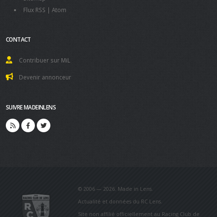
Flux RSS
|
Atom
CONTACT
Contribuer sur MiL
Devenir annonceur
SUIVRE MADEINLENS
© 2006 — 2026. Made in Lens.
Actualité et données du RC Lens.
Site non affilié officiellement au Racing Club de