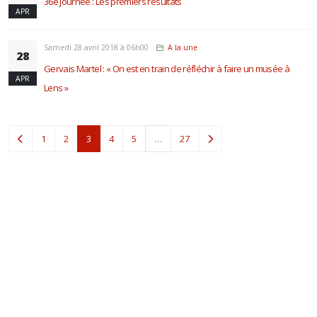
36e journée : Les premiers résultats
APR
Samedi 28 avril 2018 à 06h00
A la une
28
Gervais Martel : « On est en train de réfléchir à faire un musée à
APR
Lens »
(current)
1
2
3
4
5
…
27