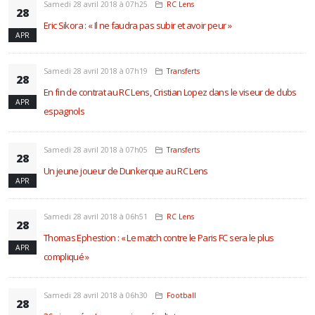
Samedi 28 avril 2018 à 07h25
RC Lens
28
Eric Sikora : « Il ne faudra pas subir et avoir peur »
APR
Samedi 28 avril 2018 à 07h19
Transferts
28
En fin de contrat au RC Lens, Cristian Lopez dans le viseur de clubs
APR
espagnols
Samedi 28 avril 2018 à 07h05
Transferts
28
Un jeune joueur de Dunkerque au RC Lens
APR
Samedi 28 avril 2018 à 06h51
RC Lens
28
Thomas Ephestion : « Le match contre le Paris FC sera le plus
APR
compliqué »
Samedi 28 avril 2018 à 06h30
Football
28