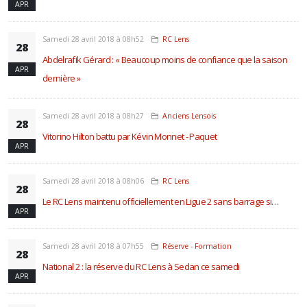
APR
Samedi 28 avril 2018 à 08h52
RC Lens
28
Abdelrafik Gérard : « Beaucoup moins de confiance que la saison
APR
dernière »
Samedi 28 avril 2018 à 08h27
Anciens Lensois
28
Vitorino Hilton battu par Kévin Monnet - Paquet
APR
Samedi 28 avril 2018 à 08h06
RC Lens
28
Le RC Lens maintenu officiellement en Ligue 2 sans barrage si…
APR
Samedi 28 avril 2018 à 07h55
Réserve - Formation
28
National 2 : la réserve du RC Lens à Sedan ce samedi
APR