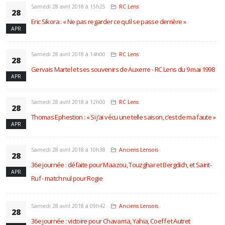
Samedi 28 avril 2018 à 15h25
RC Lens
28
Eric Sikora : « Ne pas regarder ce qu’il se passe derrière »
APR
Samedi 28 avril 2018 à 14h00
RC Lens
28
Gervais Martel et ses souvenirs de Auxerre - RC Lens du 9 mai 1998
APR
Samedi 28 avril 2018 à 12h00
RC Lens
28
Thomas Ephestion : « Si j’ai vécu une telle saison, c’est de ma faute »
APR
Samedi 28 avril 2018 à 10h38
Anciens Lensois
28
36e journée : défaite pour Maazou, Touzghar et Bergdich, et Saint-
APR
Ruf - match nul pour Rogie
Samedi 28 avril 2018 à 09h42
Anciens Lensois
28
36e journée : victoire pour Chavarria, Yahia, Coeff et Autret