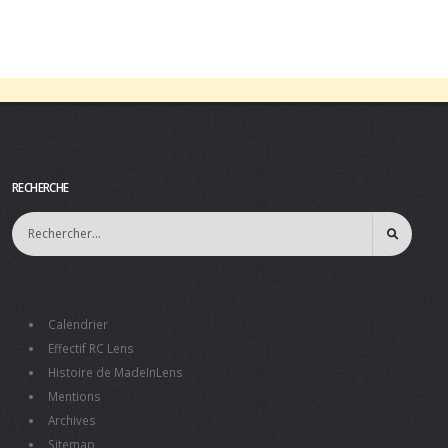
RECHERCHE
Calendrier
Effectif RC Lens
Histoire de MadeInLens
Mentions
Archives
Sitemap