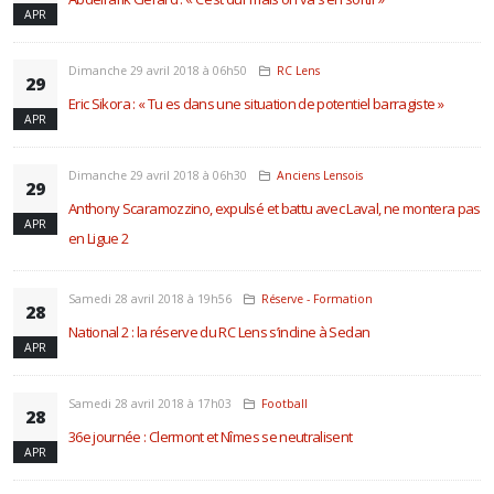
APR
Dimanche 29 avril 2018 à 06h50
RC Lens
29
Eric Sikora : « Tu es dans une situation de potentiel barragiste »
APR
Dimanche 29 avril 2018 à 06h30
Anciens Lensois
29
Anthony Scaramozzino, expulsé et battu avec Laval, ne montera pas
APR
en Ligue 2
Samedi 28 avril 2018 à 19h56
Réserve - Formation
28
National 2 : la réserve du RC Lens s’incline à Sedan
APR
Samedi 28 avril 2018 à 17h03
Football
28
36e journée : Clermont et Nîmes se neutralisent
APR