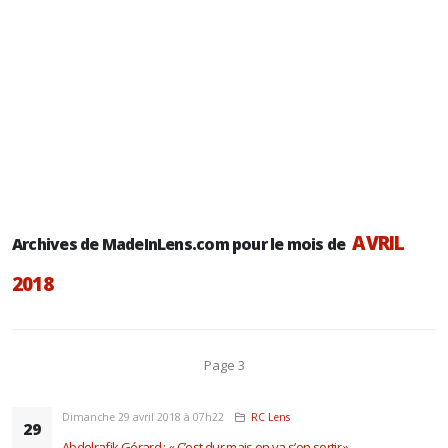
AVRIL
Archives de MadeInLens.com pour le mois de
2018
Page 3
Dimanche 29 avril 2018 à 07h22
RC Lens
29
Abdelrafik Gérard : « C’est dur mais on va s’en sortir »