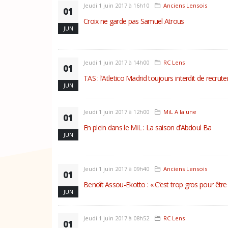
Jeudi 1 juin 2017 à 16h10
Anciens Lensois
01
Croix ne garde pas Samuel Atrous
JUN
Jeudi 1 juin 2017 à 14h00
RC Lens
01
TAS : l’Atletico Madrid toujours interdit de recru
JUN
Jeudi 1 juin 2017 à 12h00
MiL A la une
01
En plein dans le MiL : La saison d’Abdoul Ba
JUN
Jeudi 1 juin 2017 à 09h40
Anciens Lensois
01
Benoît Assou-Ekotto : « C’est trop gros pour être 
JUN
Jeudi 1 juin 2017 à 08h52
RC Lens
01