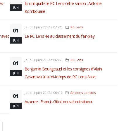
es
Ils ont quitté le RC Lens cette saison : Antoine
JUN
Kombouaré
Jeudi 1 juin 2017 à 07h20
RC Lens
01
r avec
Le RC Lens 4e au classement du fair-play
JUN
Jeudi 1 juin 2017 à 06h50
RC Lens
01
Benjamin Bourigeaud et les consignes d'Alain
JUN
Casanova à la mi-temps de RC Lens-Niort
Jeudi 1 juin 2017 à 06h17
Anciens Lensois
01
Auxerre : Francis Gillot nouvel entraîneur
JUN
nt)