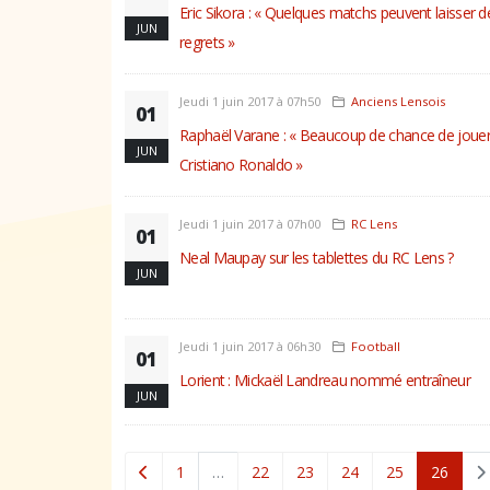
Eric Sikora : « Quelques matchs peuvent laisser d
JUN
regrets »
Jeudi 1 juin 2017 à 07h50
Anciens Lensois
01
Raphaël Varane : « Beaucoup de chance de joue
JUN
Cristiano Ronaldo »
Jeudi 1 juin 2017 à 07h00
RC Lens
01
Neal Maupay sur les tablettes du RC Lens ?
JUN
Jeudi 1 juin 2017 à 06h30
Football
01
Lorient : Mickaël Landreau nommé entraîneur
JUN
(curre
1
…
22
23
24
25
26