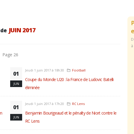
JUIN 2017
 de
e
D
à
Page 26
Jeudi 1 juin 2017 à 18h30
Football
01
Coupe du Monde U20 : la France de Ludovic Batelli
JUN
éliminée
Jeudi 1 juin 2017 à 17h20
RC Lens
01
on
Benjamin Bourigeaud et le pénalty de Niort contre le
JUN
RC Lens