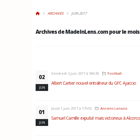
ARCHIVES
JUIN 2017
Archives de MadeInLens.com pour le mois
Vendredi 2 juin 2017 à 06h30
Football
02
Albert Cartier nouvel entraîneur du GFC Ajaccio
JUN
Jeudi 1 juin 2017 à 17h55
Anciens Lensois
01
Samuel Camille expulsé mais victorieux à Alcorc
JUN