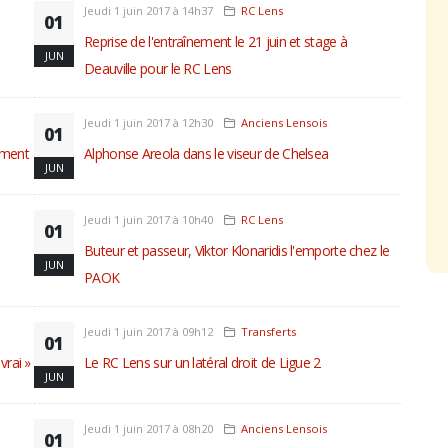
Jeudi 1 juin 2017 à 14h37
RC Lens
01
Reprise de l'entraînement le 21 juin et stage à
JUN
Deauville pour le RC Lens
Jeudi 1 juin 2017 à 12h30
Anciens Lensois
01
tement
Alphonse Areola dans le viseur de Chelsea
JUN
Jeudi 1 juin 2017 à 10h40
RC Lens
01
Buteur et passeur, Viktor Klonaridis l'emporte chez le
JUN
PAOK
Jeudi 1 juin 2017 à 09h12
Transferts
01
vrai »
Le RC Lens sur un latéral droit de Ligue 2
JUN
Jeudi 1 juin 2017 à 08h20
Anciens Lensois
01