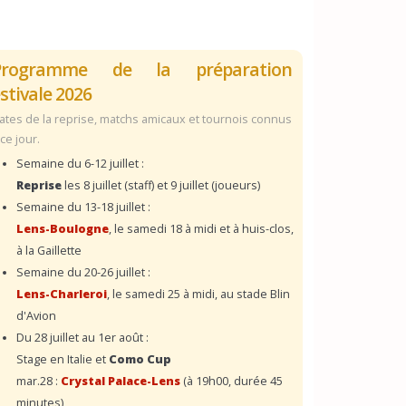
Programme de la préparation
stivale 2026
ates de la reprise, matchs amicaux et tournois connus
 ce jour.
Semaine du 6-12 juillet :
Reprise
les 8 juillet (staff) et 9 juillet (joueurs)
Semaine du 13-18 juillet :
Lens-Boulogne
, le samedi 18 à midi et à huis-clos,
à la Gaillette
Semaine du 20-26 juillet :
Lens-Charleroi
, le samedi 25 à midi, au stade Blin
d'Avion
Du 28 juillet au 1er août :
Stage en Italie et
Como Cup
mar.28 :
Crystal Palace-Lens
(à 19h00, durée 45
minutes)