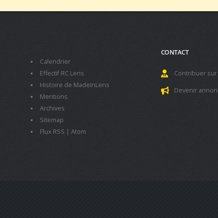
CONTACT
Calendrier
Effectif RC Lens
Contribuer sur
Histoire de MadeInLens
Devenir annon
Mentions
Archives
Sitemap
Flux RSS
|
Atom