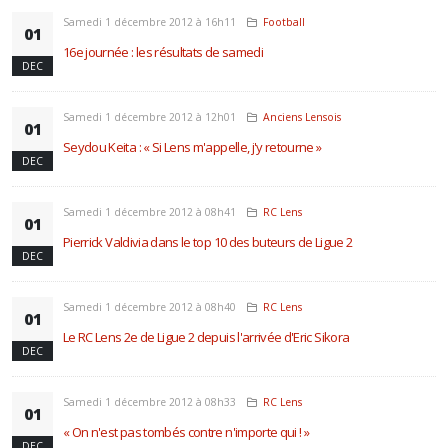
Samedi 1 décembre 2012 à 16h11
Football
01
16e journée : les résultats de samedi
DEC
Samedi 1 décembre 2012 à 12h01
Anciens Lensois
01
Seydou Keita : « Si Lens m'appelle, j'y retourne »
DEC
Samedi 1 décembre 2012 à 08h41
RC Lens
01
Pierrick Valdivia dans le top 10 des buteurs de Ligue 2
DEC
Samedi 1 décembre 2012 à 08h40
RC Lens
01
Le RC Lens 2e de Ligue 2 depuis l'arrivée d'Eric Sikora
DEC
Samedi 1 décembre 2012 à 08h33
RC Lens
01
« On n'est pas tombés contre n'importe qui ! »
DEC