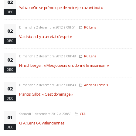
02
Yahia : « On se préoccupe de notre jeu avant tout »
DEC
Dimanche 2 décembre 2012 à 08h51
RC Lens
02
Valdivia : « Il y a un état d'esprit »
DEC
Dimanche 2 décembre 2012 à 08h48
RC Lens
02
Hinschberger : « Mes joueurs ont donné le maximum »
DEC
Dimanche 2 décembre 2012 à 08h43
Anciens Lensois
02
Francis Gillot : « C'est dommage »
DEC
Samedi 1 décembre 2012 à 20h59
CFA
01
CFA : Lens 0-0 Valenciennes
DEC