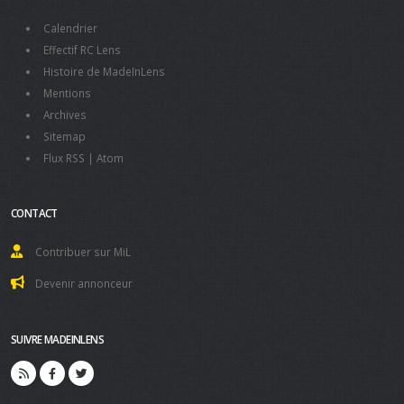
Calendrier
Effectif RC Lens
Histoire de MadeInLens
Mentions
Archives
Sitemap
Flux RSS
|
Atom
CONTACT
Contribuer sur MiL
Devenir annonceur
SUIVRE MADEINLENS