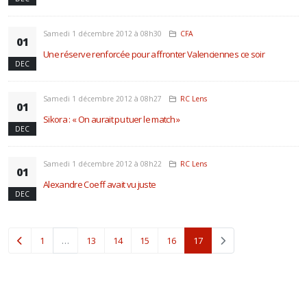
Samedi 1 décembre 2012 à 08h30
CFA
01
Une réserve renforcée pour affronter Valenciennes ce soir
DEC
Samedi 1 décembre 2012 à 08h27
RC Lens
01
Sikora : « On aurait pu tuer le match »
DEC
Samedi 1 décembre 2012 à 08h22
RC Lens
01
Alexandre Coeff avait vu juste
DEC
(current)
1
…
13
14
15
16
17