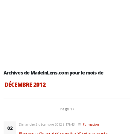
Archives de MadeInLens.com pour le mois de
DÉCEMBRE 2012
Page 17
Dimanche 2 décembre 2012 à 17h43
Formation
02
Plancque : « On aurait dû se mettre à l’abri bien avant »