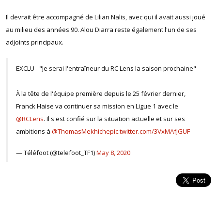
Il devrait être accompagné de Lilian Nalis, avec qui il avait aussi joué
au milieu des années 90. Alou Diarra reste également l'un de ses
adjoints principaux.
EXCLU - "Je serai l'entraîneur du RC Lens la saison prochaine"
À la tête de l'équipe première depuis le 25 février dernier,
Franck Haise va continuer sa mission en Ligue 1 avec le
@RCLens
. Il s'est confié sur la situation actuelle et sur ses
ambitions à
@ThomasMekhiche
pic.twitter.com/3VxMAfJGUF
— Téléfoot (@telefoot_TF1)
May 8, 2020