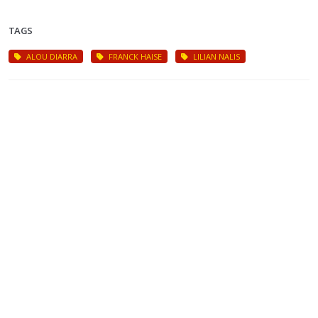
TAGS
ALOU DIARRA
FRANCK HAISE
LILIAN NALIS