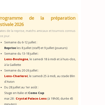
Programme de la préparation
stivale 2026
ates de la reprise, matchs amicaux et tournois connus
 ce jour.
Semaine du 6-12 juillet :
Reprise
les 8 juillet (staff) et 9 juillet (joueurs)
Semaine du 13-18 juillet :
Lens-Boulogne
, le samedi 18 à midi et à huis-clos,
à la Gaillette
Semaine du 20-26 juillet :
Lens-Charleroi
, le samedi 25 à midi, au stade Blin
d'Avion
Du 28 juillet au 1er août :
Stage en Italie et
Como Cup
mar.28 :
Crystal Palace-Lens
(à 19h00, durée 45
minutes)