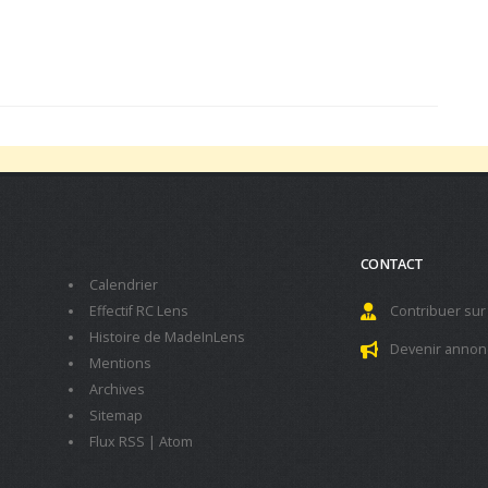
CONTACT
Calendrier
Effectif RC Lens
Contribuer sur
Histoire de MadeInLens
Devenir annon
Mentions
Archives
Sitemap
Flux RSS
|
Atom