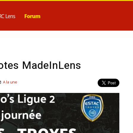
RC Lens
Forum
notes MadeInLens
A la une