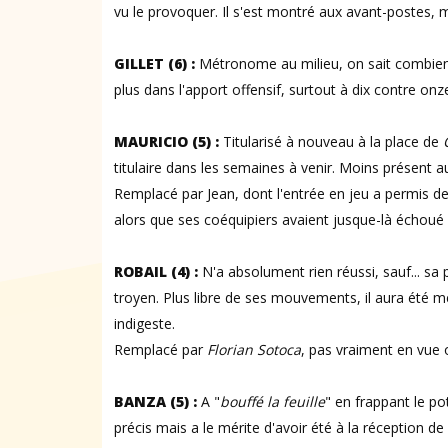
vu le provoquer. Il s'est montré aux avant-postes, m
GILLET (6) :
Métronome au milieu, on sait combien s
plus dans l'apport offensif, surtout à dix contre onz
MAURICIO (5) :
Titularisé à nouveau à la place de
titulaire dans les semaines à venir. Moins présent au
Remplacé par Jean, dont l'entrée en jeu a permis de
alors que ses coéquipiers avaient jusque-là échoué 
ROBAIL (4) :
N'a absolument rien réussi, sauf... sa 
troyen. Plus libre de ses mouvements, il aura été m
indigeste.
Remplacé par
Florian Sotoca
, pas vraiment en vue ou
BANZA (5) :
A "
bouffé la feuille
" en frappant le po
précis mais a le mérite d'avoir été à la réception de