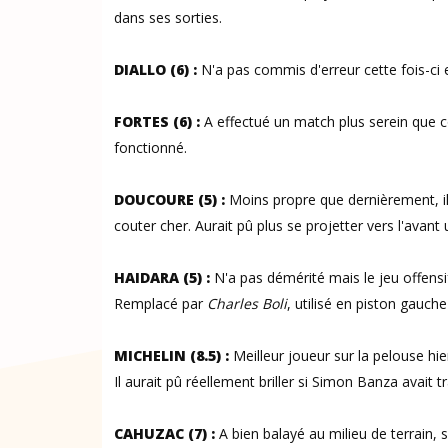
dans ses sorties.
DIALLO (6) :
N'a pas commis d'erreur cette fois-ci e
FORTES (6) :
A effectué un match plus serein que co
fonctionné.
DOUCOURE (5) :
Moins propre que dernièrement, i
couter cher. Aurait pû plus se projetter vers l'avant
HAIDARA (5) :
N'a pas démérité mais le jeu offensif
Remplacé par
Charles Boli
, utilisé en piston gauch
MICHELIN (8.5) :
Meilleur joueur sur la pelouse hier
Il aurait pû réellement briller si Simon Banza avait
CAHUZAC (7) :
A bien balayé au milieu de terrain, 