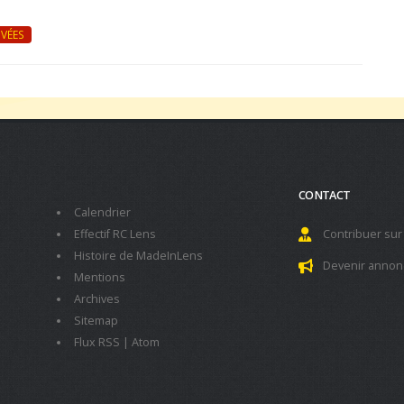
VÉES
CONTACT
Calendrier
Effectif RC Lens
Contribuer sur
Histoire de MadeInLens
Devenir annon
Mentions
Archives
Sitemap
Flux RSS
|
Atom