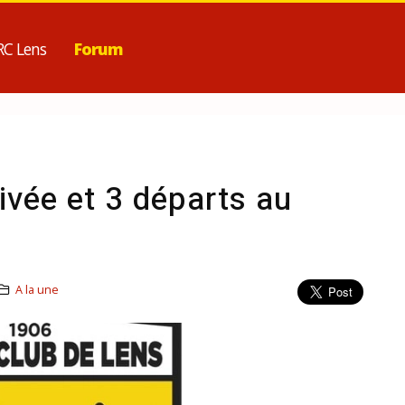
RC Lens
Forum
rivée et 3 départs au
A la une