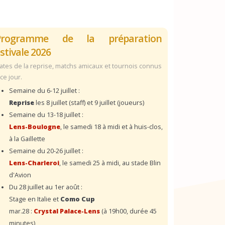
Programme de la préparation
stivale 2026
ates de la reprise, matchs amicaux et tournois connus
 ce jour.
Semaine du 6-12 juillet :
Reprise
les 8 juillet (staff) et 9 juillet (joueurs)
Semaine du 13-18 juillet :
Lens-Boulogne
, le samedi 18 à midi et à huis-clos,
à la Gaillette
Semaine du 20-26 juillet :
Lens-Charleroi
, le samedi 25 à midi, au stade Blin
d'Avion
Du 28 juillet au 1er août :
Stage en Italie et
Como Cup
mar.28 :
Crystal Palace-Lens
(à 19h00, durée 45
minutes)